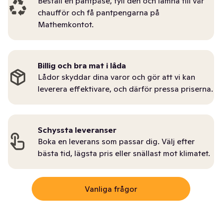
Beställ en pantpåse, fyll den och lämna till vår
chaufför och få pantpengarna på
Mathemkontot.
Billig och bra mat i låda
Lådor skyddar dina varor och gör att vi kan
leverera effektivare, och därför pressa priserna.
Schyssta leveranser
Boka en leverans som passar dig. Välj efter
bästa tid, lägsta pris eller snällast mot klimatet.
Vanliga frågor