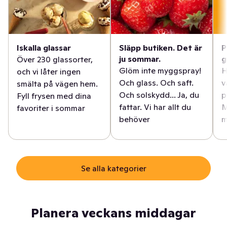
Iskalla glassar
Släpp butiken. Det är
P
ju sommar.
g
Över 230 glassorter,
Glöm inte myggspray!
H
och vi låter ingen
Och glass. Och saft.
v
smälta på vägen hem.
Och solskydd... Ja, du
p
Fyll frysen med dina
fattar. Vi har allt du
M
favoriter i sommar
behöver
m
Se alla kategorier
Planera veckans middagar