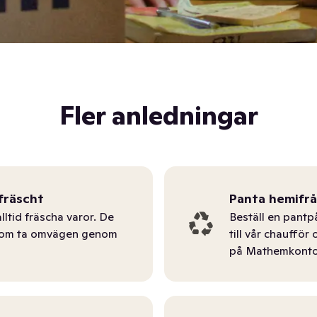
Fler anledningar
fräscht
Panta hemifr
lltid fräscha varor. De
Beställ en pantp
tom ta omvägen genom
till vår chauffö
på Mathemkonto