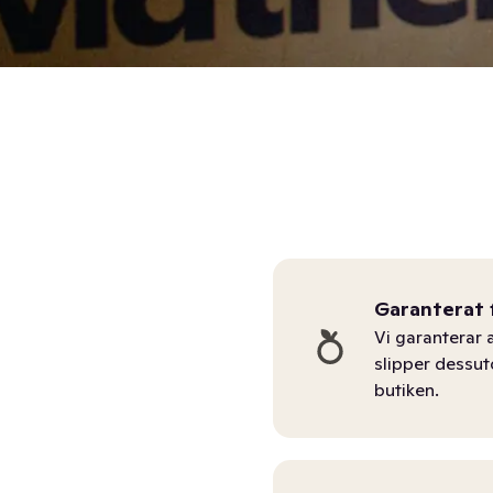
Garanterat 
Vi garanterar a
slipper dessu
butiken.