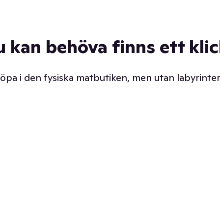
u kan behöva finns ett kli
 köpa i den fysiska matbutiken, men utan labyrinter
äpp butiken. Det är ju
Prismatch med garanti