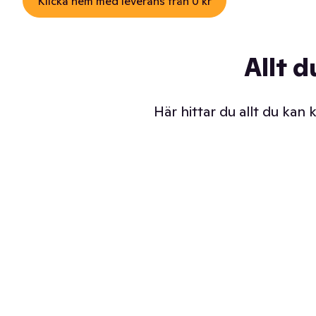
Klicka hem med leverans från 0 kr
Allt d
Här hittar du allt du kan
Iskalla glassar
Sl