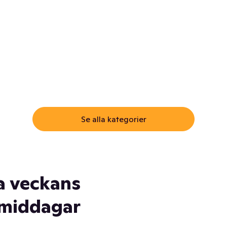
ommar.
Här får du samma varor till
samma lägsta pris som i
öm inte myggspray! Och
matbutiken. Men utan att g
ass. Och saft. Och
till matbutiken
lskydd... Ja, du fattar. Vi har
lt du behöver
Se alla kategorier
a veckans
middagar