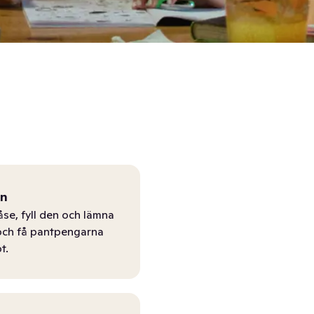
ån
åse, fyll den och lämna
r och få pantpengarna
t.