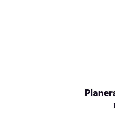
Över 230 glassorter, och vi
s
låter ingen smälta på vägen
Gl
hem. Fyll frysen med dina
gl
favoriter i sommar
so
al
Planer