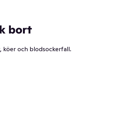
ck bort
, köer och blodsockerfall.
Vår delikatessdisk