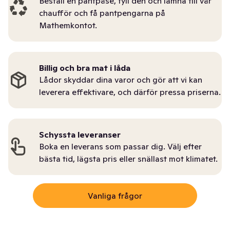
Beställ en pantpåse, fyll den och lämna till vår
chaufför och få pantpengarna på
Mathemkontot.
Billig och bra mat i låda
Lådor skyddar dina varor och gör att vi kan
leverera effektivare, och därför pressa priserna.
Schyssta leveranser
Boka en leverans som passar dig. Välj efter
bästa tid, lägsta pris eller snällast mot klimatet.
Vanliga frågor