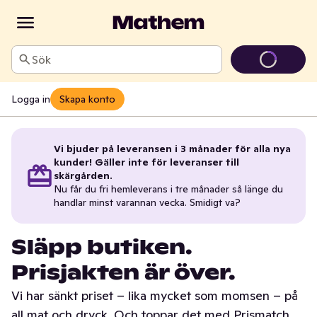
Sök
Logga in
Skapa konto
Vi bjuder på leveransen i 3 månader för alla nya
kunder! Gäller inte för leveranser till
skärgården.
Nu får du fri hemleverans i tre månader så länge du
handlar minst varannan vecka. Smidigt va?
Släpp butiken.
Prisjakten är över.
Vi har sänkt priset – lika mycket som momsen – på
all mat och dryck. Och toppar det med Prismatch