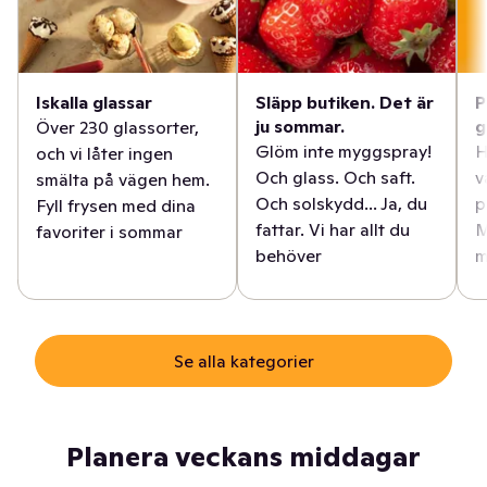
Iskalla glassar
Släpp butiken. Det är
P
ju sommar.
g
Över 230 glassorter,
Glöm inte myggspray!
H
och vi låter ingen
Och glass. Och saft.
v
smälta på vägen hem.
Och solskydd... Ja, du
p
Fyll frysen med dina
fattar. Vi har allt du
M
favoriter i sommar
behöver
m
Se alla kategorier
Planera veckans middagar