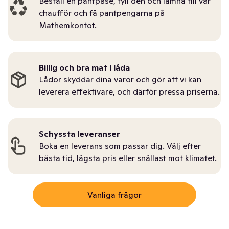
Beställ en pantpåse, fyll den och lämna till vår
chaufför och få pantpengarna på
Mathemkontot.
Billig och bra mat i låda
Lådor skyddar dina varor och gör att vi kan
leverera effektivare, och därför pressa priserna.
Schyssta leveranser
Boka en leverans som passar dig. Välj efter
bästa tid, lägsta pris eller snällast mot klimatet.
Vanliga frågor