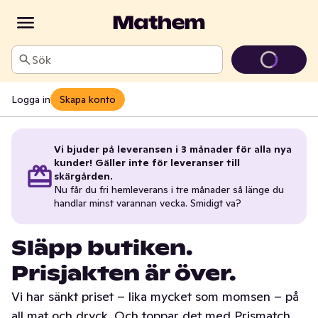
Sök
Logga in
Skapa konto
Vi bjuder på leveransen i 3 månader för alla nya
kunder! Gäller inte för leveranser till
skärgården.
Nu får du fri hemleverans i tre månader så länge du
handlar minst varannan vecka. Smidigt va?
Släpp butiken.
Prisjakten är över.
Vi har sänkt priset – lika mycket som momsen – på
all mat och dryck. Och toppar det med Prismatch