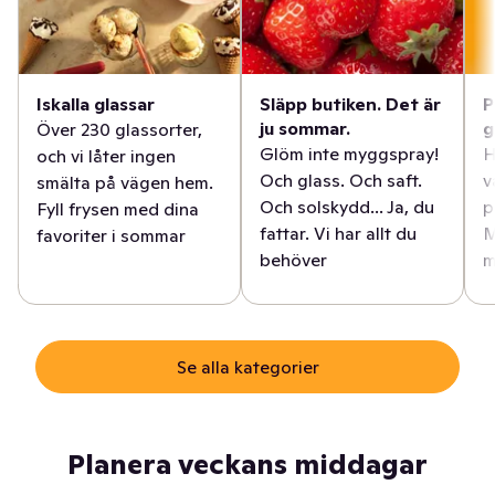
Iskalla glassar
Släpp butiken. Det är
P
ju sommar.
g
Över 230 glassorter,
Glöm inte myggspray!
H
och vi låter ingen
Och glass. Och saft.
v
smälta på vägen hem.
Och solskydd... Ja, du
p
Fyll frysen med dina
fattar. Vi har allt du
M
favoriter i sommar
behöver
m
Se alla kategorier
Planera veckans middagar