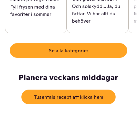
Och solskydd... Ja, du
p
Fyll frysen med dina
fattar. Vi har allt du
M
favoriter i sommar
behöver
m
Se alla kategorier
Planera veckans middagar
Tusentals recept att klicka hem