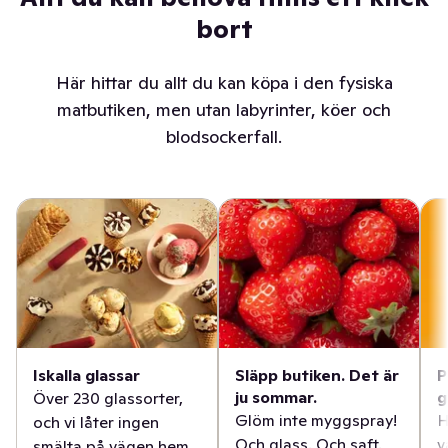
bort
Här hittar du allt du kan köpa i den fysiska
matbutiken, men utan labyrinter, köer och
blodsockerfall.
Iskalla glassar
Släpp butiken. Det är
P
ju sommar.
g
Över 230 glassorter,
Glöm inte myggspray!
H
och vi låter ingen
Och glass. Och saft.
v
smälta på vägen hem.