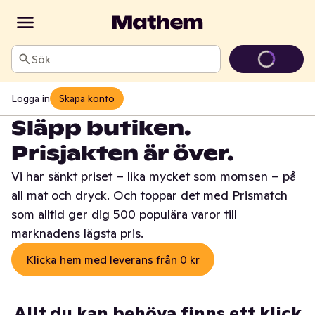
Sök
Logga in
Skapa konto
Släpp butiken.
Prisjakten är över.
Vi har sänkt priset – lika mycket som momsen – på
all mat och dryck. Och toppar det med Prismatch
som alltid ger dig 500 populära varor till
marknadens lägsta pris.
Klicka hem med leverans från 0 kr
Allt du kan behöva finns ett klick