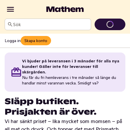
Sök
Logga in
Skapa konto
Vi bjuder på leveransen i 3 månader för alla nya
kunder! Gäller inte för leveranser till
skärgården.
Nu får du fri hemleverans i tre månader så länge du
handlar minst varannan vecka. Smidigt va?
Släpp butiken.
Prisjakten är över.
Vi har sänkt priset – lika mycket som momsen – på
all mat och dryck. Och toppar det med Prismatch