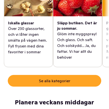
Iskalla glassar
Släpp butiken. Det är
P
ju sommar.
g
Över 230 glassorter,
Glöm inte myggspray!
H
och vi låter ingen
Och glass. Och saft.
v
smälta på vägen hem.
Och solskydd... Ja, du
p
Fyll frysen med dina
fattar. Vi har allt du
M
favoriter i sommar
behöver
m
Se alla kategorier
Planera veckans middagar