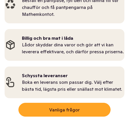
Beställ en pantpåse, fyll den och lämna till vår
chaufför och få pantpengarna på
Mathemkontot.
Billig och bra mat i låda
Lådor skyddar dina varor och gör att vi kan
leverera effektivare, och därför pressa priserna.
Schyssta leveranser
Boka en leverans som passar dig. Välj efter
bästa tid, lägsta pris eller snällast mot klimatet.
Vanliga frågor