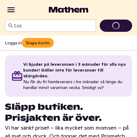
Sök
Logga in
Skapa konto
Vi bjuder på leveransen i 3 månader för alla nya
kunder! Gäller inte för leveranser till
skärgården.
Nu får du fri hemleverans i tre månader så länge du
handlar minst varannan vecka. Smidigt va?
Släpp butiken.
Prisjakten är över.
Vi har sänkt priset – lika mycket som momsen – på
all mat och dryck. Och toppar det med Prismatch