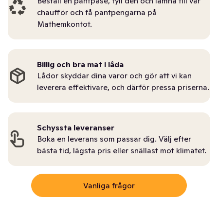
Beställ en pantpåse, fyll den och lämna till vår
chaufför och få pantpengarna på
Mathemkontot.
Billig och bra mat i låda
Lådor skyddar dina varor och gör att vi kan
leverera effektivare, och därför pressa priserna.
Schyssta leveranser
Boka en leverans som passar dig. Välj efter
bästa tid, lägsta pris eller snällast mot klimatet.
Vanliga frågor