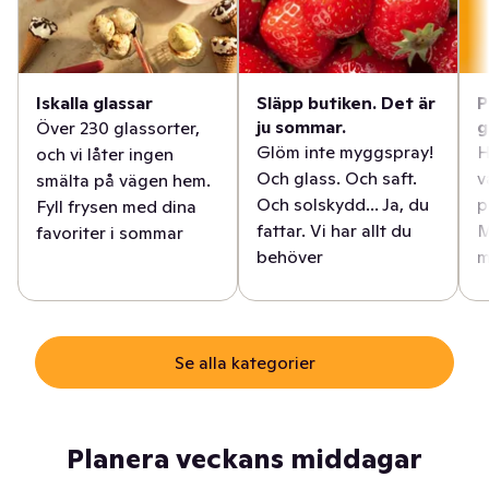
Iskalla glassar
Släpp butiken. Det är
P
ju sommar.
g
Över 230 glassorter,
Glöm inte myggspray!
H
och vi låter ingen
Och glass. Och saft.
v
smälta på vägen hem.
Och solskydd... Ja, du
p
Fyll frysen med dina
fattar. Vi har allt du
M
favoriter i sommar
behöver
m
Se alla kategorier
Planera veckans middagar