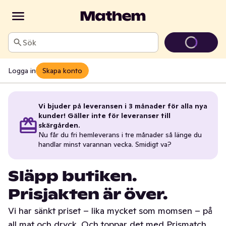
Sök
Logga in
Skapa konto
Vi bjuder på leveransen i 3 månader för alla nya
kunder! Gäller inte för leveranser till
skärgården.
Nu får du fri hemleverans i tre månader så länge du
handlar minst varannan vecka. Smidigt va?
Släpp butiken.
Prisjakten är över.
Vi har sänkt priset – lika mycket som momsen – på
all mat och dryck. Och toppar det med Prismatch