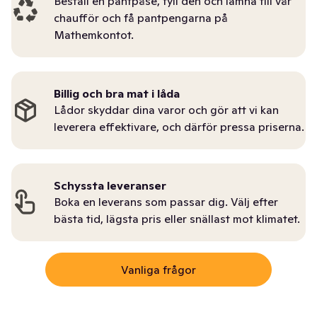
Beställ en pantpåse, fyll den och lämna till vår
chaufför och få pantpengarna på
Mathemkontot.
Billig och bra mat i låda
Lådor skyddar dina varor och gör att vi kan
leverera effektivare, och därför pressa priserna.
Schyssta leveranser
Boka en leverans som passar dig. Välj efter
bästa tid, lägsta pris eller snällast mot klimatet.
Vanliga frågor