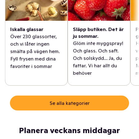
Iskalla glassar
Släpp butiken. Det är
P
ju sommar.
g
Över 230 glassorter,
Glöm inte myggspray!
H
och vi låter ingen
Och glass. Och saft.
v
smälta på vägen hem.
Och solskydd... Ja, du
p
Fyll frysen med dina
fattar. Vi har allt du
M
favoriter i sommar
behöver
m
Se alla kategorier
Planera veckans middagar