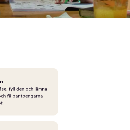
ån
åse, fyll den och lämna
r och få pantpengarna
t.