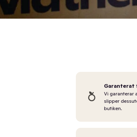
Garanterat 
Vi garanterar a
slipper dessu
butiken.