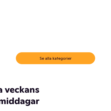
ommar.
Här får du samma varor till
samma lägsta pris som i
öm inte myggspray! Och
matbutiken. Men utan att g
ass. Och saft. Och
till matbutiken
lskydd... Ja, du fattar. Vi har
lt du behöver
Se alla kategorier
a veckans
middagar