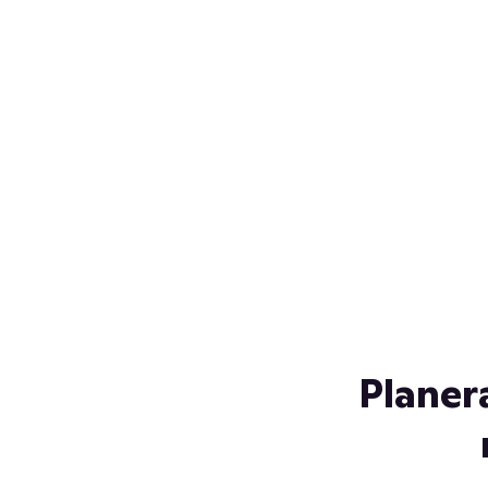
Över 230 glassorter, och vi
s
låter ingen smälta på vägen
Gl
hem. Fyll frysen med dina
gl
favoriter i sommar
so
al
Planer