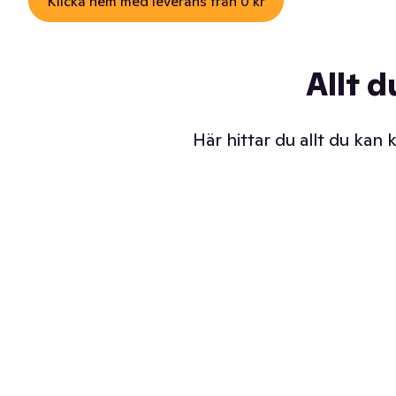
Klicka hem med leverans från 0 kr
Allt d
Här hittar du allt du kan
Iskalla glassar
Sl