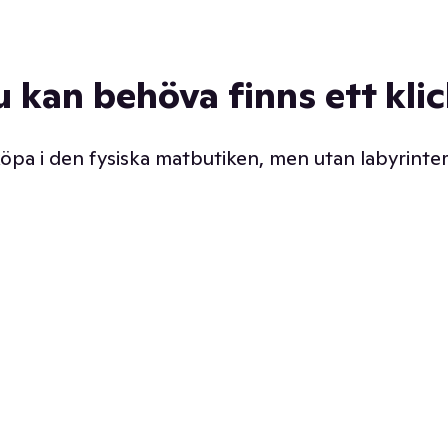
u kan behöva finns ett kli
 köpa i den fysiska matbutiken, men utan labyrinter
äpp butiken. Det är ju
Prismatch med garanti