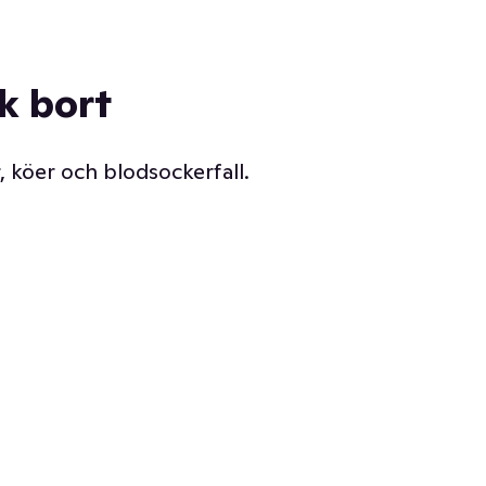
ck bort
, köer och blodsockerfall.
Vår delikatessdisk