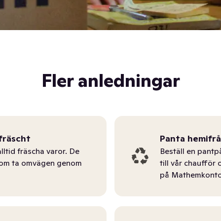
Fler anledningar
fräscht
Panta hemifr
lltid fräscha varor. De
Beställ en pantp
tom ta omvägen genom
till vår chauffö
på Mathemkonto