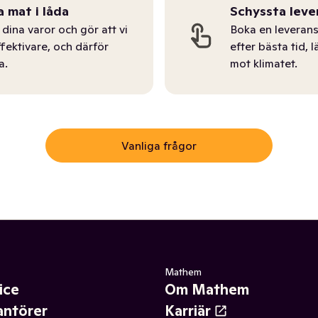
a mat i låda
Schyssta leve
dina varor och gör att vi
Boka en leverans
ffektivare, och därför
efter bästa tid, l
a.
mot klimatet.
Vanliga frågor
Mathem
ice
Om Mathem
antörer
Karriär