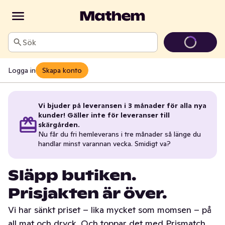
Sök
Logga in
Skapa konto
Vi bjuder på leveransen i 3 månader för alla nya
kunder! Gäller inte för leveranser till
skärgården.
Nu får du fri hemleverans i tre månader så länge du
handlar minst varannan vecka. Smidigt va?
Släpp butiken.
Prisjakten är över.
Vi har sänkt priset – lika mycket som momsen – på
all mat och dryck. Och toppar det med Prismatch