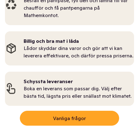
Beställ en pantpåse, fyll den och lämna till vår
chaufför och få pantpengarna på
Mathemkontot.
Billig och bra mat i låda
Lådor skyddar dina varor och gör att vi kan
leverera effektivare, och därför pressa priserna.
Schyssta leveranser
Boka en leverans som passar dig. Välj efter
bästa tid, lägsta pris eller snällast mot klimatet.
Vanliga frågor