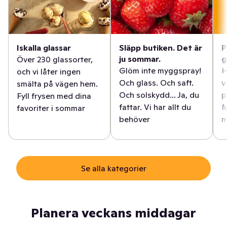
Iskalla glassar
Släpp butiken. Det är
P
ju sommar.
g
Över 230 glassorter,
Glöm inte myggspray!
H
och vi låter ingen
Och glass. Och saft.
v
smälta på vägen hem.
Och solskydd... Ja, du
p
Fyll frysen med dina
fattar. Vi har allt du
M
favoriter i sommar
behöver
m
Se alla kategorier
Planera veckans middagar