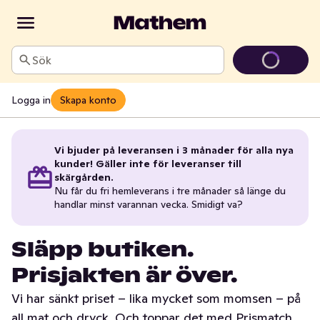
Sök
Logga in
Skapa konto
Vi bjuder på leveransen i 3 månader för alla nya
kunder! Gäller inte för leveranser till
skärgården.
Nu får du fri hemleverans i tre månader så länge du
handlar minst varannan vecka. Smidigt va?
Släpp butiken.
Prisjakten är över.
Vi har sänkt priset – lika mycket som momsen – på
all mat och dryck. Och toppar det med Prismatch