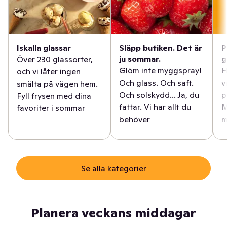
Iskalla glassar
Släpp butiken. Det är
P
ju sommar.
g
Över 230 glassorter,
Glöm inte myggspray!
H
och vi låter ingen
Och glass. Och saft.
v
smälta på vägen hem.
Och solskydd... Ja, du
p
Fyll frysen med dina
fattar. Vi har allt du
M
favoriter i sommar
behöver
m
Se alla kategorier
Planera veckans middagar