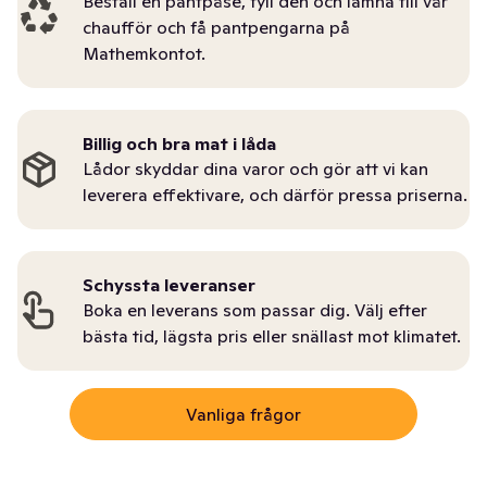
Beställ en pantpåse, fyll den och lämna till vår
chaufför och få pantpengarna på
Mathemkontot.
Billig och bra mat i låda
Lådor skyddar dina varor och gör att vi kan
leverera effektivare, och därför pressa priserna.
Schyssta leveranser
Boka en leverans som passar dig. Välj efter
bästa tid, lägsta pris eller snällast mot klimatet.
Vanliga frågor