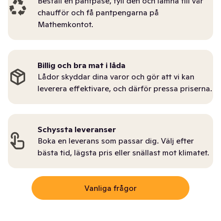
Beställ en pantpåse, fyll den och lämna till vår
chaufför och få pantpengarna på
Mathemkontot.
Billig och bra mat i låda
Lådor skyddar dina varor och gör att vi kan
leverera effektivare, och därför pressa priserna.
Schyssta leveranser
Boka en leverans som passar dig. Välj efter
bästa tid, lägsta pris eller snällast mot klimatet.
Vanliga frågor