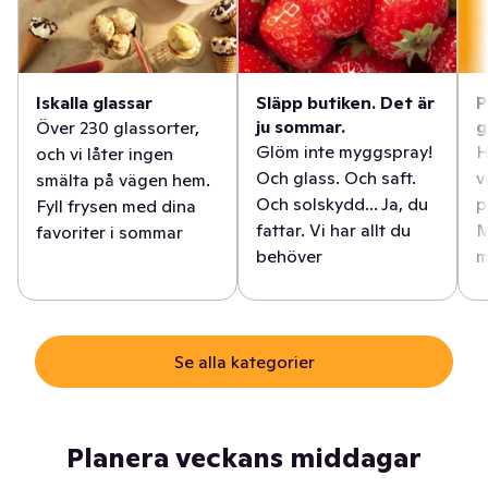
Iskalla glassar
Släpp butiken. Det är
P
ju sommar.
g
Över 230 glassorter,
Glöm inte myggspray!
H
och vi låter ingen
Och glass. Och saft.
v
smälta på vägen hem.
Och solskydd... Ja, du
p
Fyll frysen med dina
fattar. Vi har allt du
M
favoriter i sommar
behöver
m
Se alla kategorier
Planera veckans middagar