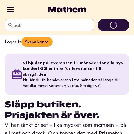
Sök
Logga in
Skapa konto
Vi bjuder på leveransen i 3 månader för alla nya
kunder! Gäller inte för leveranser till
skärgården.
Nu får du fri hemleverans i tre månader så länge du
handlar minst varannan vecka. Smidigt va?
Släpp butiken.
Prisjakten är över.
Vi har sänkt priset – lika mycket som momsen – på
all mat och dryck. Och toppar det med Prismatch