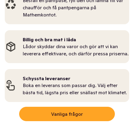
Beställ en pantpåse, fyll den och lämna till vår
chaufför och få pantpengarna på
Mathemkontot.
Billig och bra mat i låda
Lådor skyddar dina varor och gör att vi kan
leverera effektivare, och därför pressa priserna.
Schyssta leveranser
Boka en leverans som passar dig. Välj efter
bästa tid, lägsta pris eller snällast mot klimatet.
Vanliga frågor