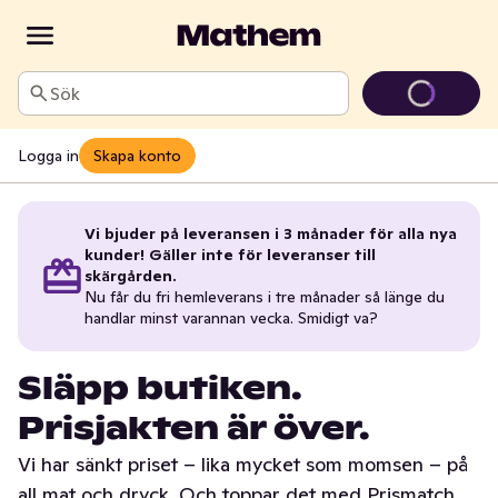
Sök
Logga in
Skapa konto
Vi bjuder på leveransen i 3 månader för alla nya
kunder! Gäller inte för leveranser till
skärgården.
Nu får du fri hemleverans i tre månader så länge du
handlar minst varannan vecka. Smidigt va?
Släpp butiken.
Prisjakten är över.
Vi har sänkt priset – lika mycket som momsen – på
all mat och dryck. Och toppar det med Prismatch