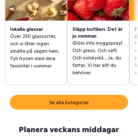
Iskalla glassar
Släpp butiken. Det är
P
ju sommar.
g
Över 230 glassorter,
Glöm inte myggspray!
H
och vi låter ingen
Och glass. Och saft.
v
smälta på vägen hem.
Och solskydd... Ja, du
p
Fyll frysen med dina
fattar. Vi har allt du
M
favoriter i sommar
behöver
m
Se alla kategorier
Planera veckans middagar