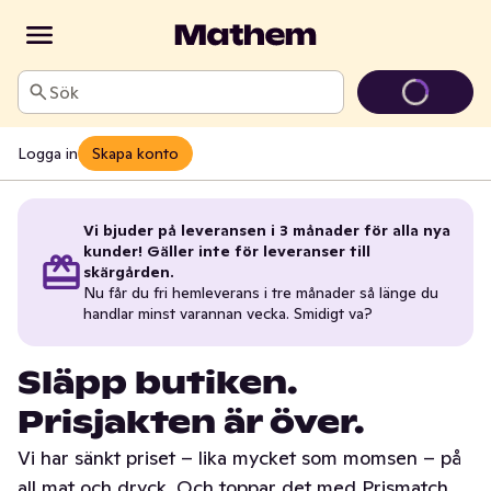
Sök
Logga in
Skapa konto
Vi bjuder på leveransen i 3 månader för alla nya
kunder! Gäller inte för leveranser till
skärgården.
Nu får du fri hemleverans i tre månader så länge du
handlar minst varannan vecka. Smidigt va?
Släpp butiken.
Prisjakten är över.
Vi har sänkt priset – lika mycket som momsen – på
all mat och dryck. Och toppar det med Prismatch