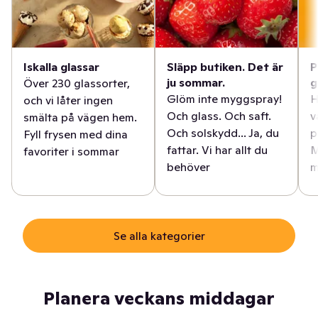
Iskalla glassar
Släpp butiken. Det är
P
ju sommar.
g
Över 230 glassorter,
Glöm inte myggspray!
H
och vi låter ingen
Och glass. Och saft.
v
smälta på vägen hem.
Och solskydd... Ja, du
p
Fyll frysen med dina
fattar. Vi har allt du
M
favoriter i sommar
behöver
m
Se alla kategorier
Planera veckans middagar