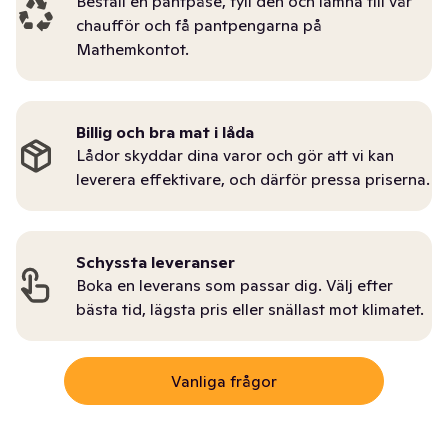
Beställ en pantpåse, fyll den och lämna till vår
chaufför och få pantpengarna på
Mathemkontot.
Billig och bra mat i låda
Lådor skyddar dina varor och gör att vi kan
leverera effektivare, och därför pressa priserna.
Schyssta leveranser
Boka en leverans som passar dig. Välj efter
bästa tid, lägsta pris eller snällast mot klimatet.
Vanliga frågor