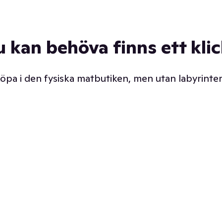
u kan behöva finns ett kli
 köpa i den fysiska matbutiken, men utan labyrinter
äpp butiken. Det är ju
Prismatch med garanti