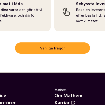
a mat i låda
Schyssta leve
dina varor och gör att vi
Boka en leverans
ffektivare, och därför
efter bästa tid, l
a.
mot klimatet.
Vanliga frågor
Mathem
ice
Om Mathem
antörer
Karriär