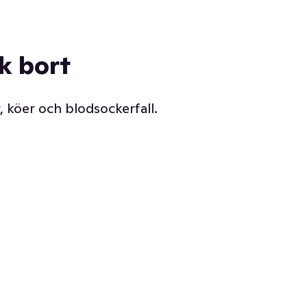
ck bort
, köer och blodsockerfall.
Vår delikatessdisk