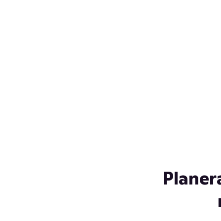
Över 230 glassorter, och vi
s
låter ingen smälta på vägen
Gl
hem. Fyll frysen med dina
gl
favoriter i sommar
so
al
Planer