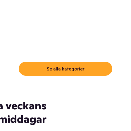
ommar.
Här får du samma varor till
samma lägsta pris som i
öm inte myggspray! Och
matbutiken. Men utan att g
ass. Och saft. Och
till matbutiken
lskydd... Ja, du fattar. Vi har
lt du behöver
Se alla kategorier
a veckans
middagar