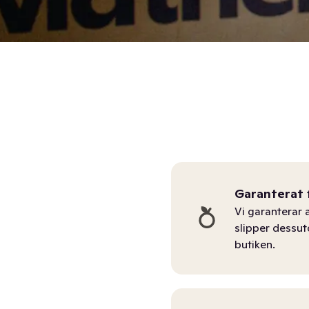
Garanterat 
Vi garanterar a
slipper dessu
butiken.