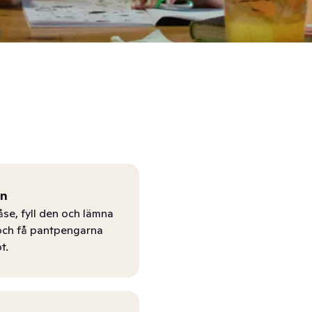
ån
åse, fyll den och lämna
r och få pantpengarna
t.