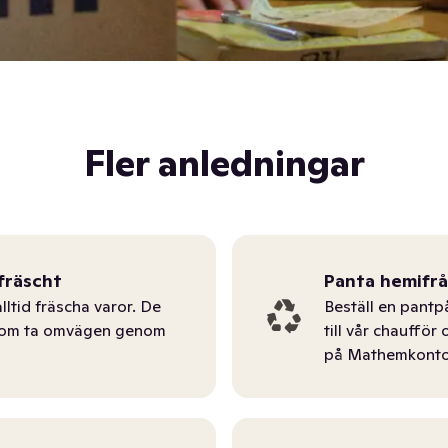
Fler anledningar
fräscht
Panta hemifr
lltid fräscha varor. De
Beställ en pantp
tom ta omvägen genom
till vår chauffö
på Mathemkonto