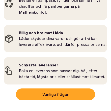
Beställ en pantpåse, fyll den och lämna till vår
chaufför och få pantpengarna på
Mathemkontot.
Billig och bra mat i låda
Lådor skyddar dina varor och gör att vi kan
leverera effektivare, och därför pressa priserna.
Schyssta leveranser
Boka en leverans som passar dig. Välj efter
bästa tid, lägsta pris eller snällast mot klimatet.
Vanliga frågor