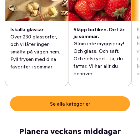
Iskalla glassar
Släpp butiken. Det är
P
ju sommar.
g
Över 230 glassorter,
Glöm inte myggspray!
H
och vi låter ingen
Och glass. Och saft.
v
smälta på vägen hem.
Och solskydd... Ja, du
p
Fyll frysen med dina
fattar. Vi har allt du
M
favoriter i sommar
behöver
m
Se alla kategorier
Planera veckans middagar