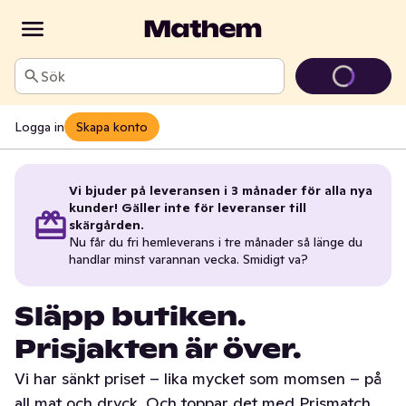
Sök
Logga in
Skapa konto
Vi bjuder på leveransen i 3 månader för alla nya
kunder! Gäller inte för leveranser till
skärgården.
Nu får du fri hemleverans i tre månader så länge du
handlar minst varannan vecka. Smidigt va?
Släpp butiken.
Prisjakten är över.
Vi har sänkt priset – lika mycket som momsen – på
all mat och dryck. Och toppar det med Prismatch