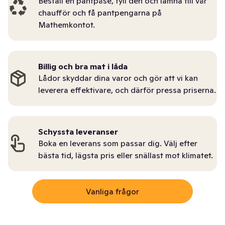
Beställ en pantpåse, fyll den och lämna till vår
chaufför och få pantpengarna på
Mathemkontot.
Billig och bra mat i låda
Lådor skyddar dina varor och gör att vi kan
leverera effektivare, och därför pressa priserna.
Schyssta leveranser
Boka en leverans som passar dig. Välj efter
bästa tid, lägsta pris eller snällast mot klimatet.
Vanliga frågor