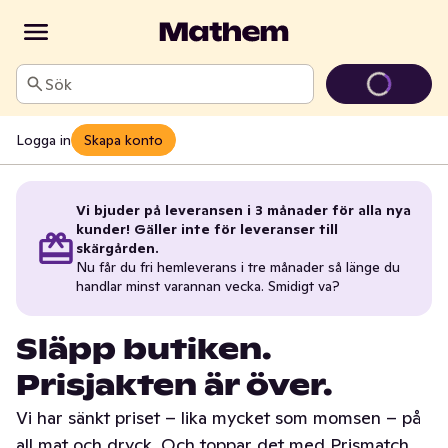
Sök
Logga in
Skapa konto
Vi bjuder på leveransen i 3 månader för alla nya
kunder! Gäller inte för leveranser till
skärgården.
Nu får du fri hemleverans i tre månader så länge du
handlar minst varannan vecka. Smidigt va?
Släpp butiken.
Prisjakten är över.
Vi har sänkt priset – lika mycket som momsen – på
all mat och dryck. Och toppar det med Prismatch