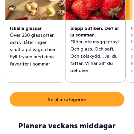
Iskalla glassar
Släpp butiken. Det är
P
ju sommar.
g
Över 230 glassorter,
Glöm inte myggspray!
H
och vi låter ingen
Och glass. Och saft.
v
smälta på vägen hem.
Och solskydd... Ja, du
p
Fyll frysen med dina
fattar. Vi har allt du
M
favoriter i sommar
behöver
m
Se alla kategorier
Planera veckans middagar