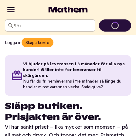
Sök
Logga in
Skapa konto
Vi bjuder på leveransen i 3 månader för alla nya
kunder! Gäller inte för leveranser till
skärgården.
Nu får du fri hemleverans i tre månader så länge du
handlar minst varannan vecka. Smidigt va?
Släpp butiken.
Prisjakten är över.
Vi har sänkt priset – lika mycket som momsen – på
all mat och dryck. Och toppar det med Prismatch