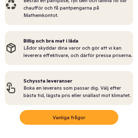
Beställ en pantpåse, fyll den och lämna till vår
chaufför och få pantpengarna på
Mathemkontot.
Billig och bra mat i låda
Lådor skyddar dina varor och gör att vi kan
leverera effektivare, och därför pressa priserna.
Schyssta leveranser
Boka en leverans som passar dig. Välj efter
bästa tid, lägsta pris eller snällast mot klimatet.
Vanliga frågor