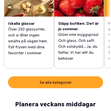
Iskalla glassar
Släpp butiken. Det är
P
ju sommar.
g
Över 230 glassorter,
Glöm inte myggspray!
H
och vi låter ingen
Och glass. Och saft.
v
smälta på vägen hem.
Och solskydd... Ja, du
p
Fyll frysen med dina
fattar. Vi har allt du
M
favoriter i sommar
behöver
m
Se alla kategorier
Planera veckans middagar