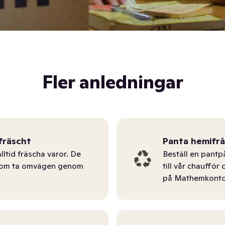
Fler anledningar
fräscht
Panta hemifr
lltid fräscha varor. De
Beställ en pantp
tom ta omvägen genom
till vår chauffö
på Mathemkonto