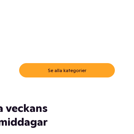
ommar.
Här får du samma varor till
samma lägsta pris som i
öm inte myggspray! Och
matbutiken. Men utan att g
ass. Och saft. Och
till matbutiken
lskydd... Ja, du fattar. Vi har
lt du behöver
Se alla kategorier
a veckans
middagar