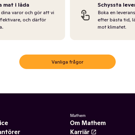
a mat i låda
Schyssta leve
dina varor och gör att vi
Boka en leverans
ffektivare, och därför
efter bästa tid, l
a.
mot klimatet.
Vanliga frågor
Mathem
ice
Om Mathem
antörer
Karriär