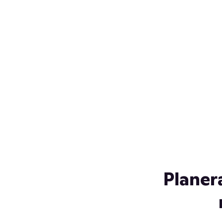
Över 230 glassorter, och vi
s
låter ingen smälta på vägen
Gl
hem. Fyll frysen med dina
gl
favoriter i sommar
so
al
Planer