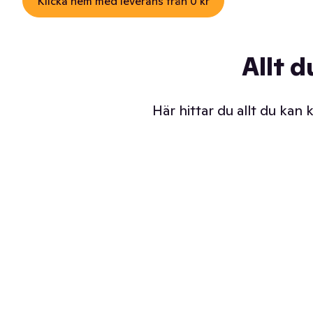
Klicka hem med leverans från 0 kr
Allt d
Här hittar du allt du kan
Iskalla glassar
Sl