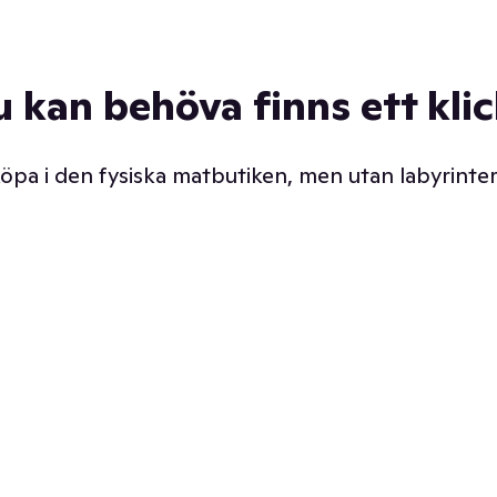
u kan behöva finns ett kli
 köpa i den fysiska matbutiken, men utan labyrinter
äpp butiken. Det är ju
Prismatch med garanti