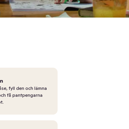
ån
åse, fyll den och lämna
r och få pantpengarna
t.