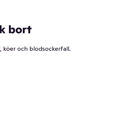
ck bort
, köer och blodsockerfall.
Vår delikatessdisk