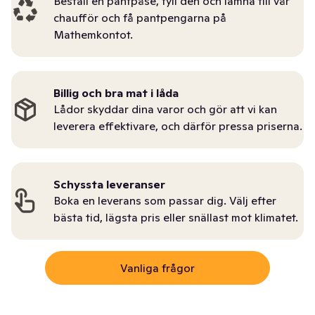
Beställ en pantpåse, fyll den och lämna till vår
chaufför och få pantpengarna på
Mathemkontot.
Billig och bra mat i låda
Lådor skyddar dina varor och gör att vi kan
leverera effektivare, och därför pressa priserna.
Schyssta leveranser
Boka en leverans som passar dig. Välj efter
bästa tid, lägsta pris eller snällast mot klimatet.
Vanliga frågor