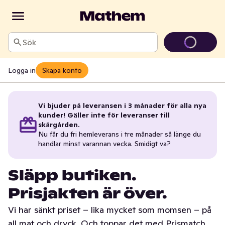
Sök
Logga in
Skapa konto
Vi bjuder på leveransen i 3 månader för alla nya
kunder! Gäller inte för leveranser till
skärgården.
Nu får du fri hemleverans i tre månader så länge du
handlar minst varannan vecka. Smidigt va?
Släpp butiken.
Prisjakten är över.
Vi har sänkt priset – lika mycket som momsen – på
all mat och dryck. Och toppar det med Prismatch