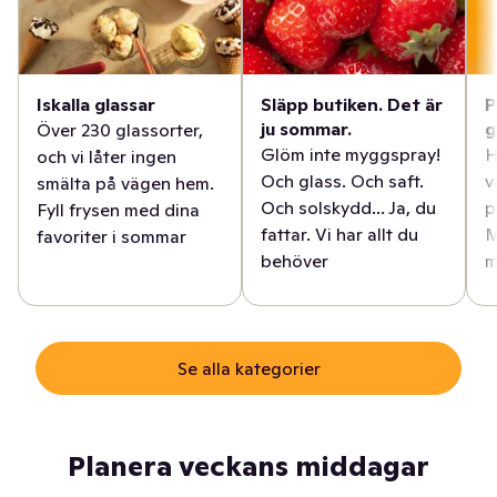
Iskalla glassar
Släpp butiken. Det är
P
ju sommar.
g
Över 230 glassorter,
Glöm inte myggspray!
H
och vi låter ingen
Och glass. Och saft.
v
smälta på vägen hem.
Och solskydd... Ja, du
p
Fyll frysen med dina
fattar. Vi har allt du
M
favoriter i sommar
behöver
m
Se alla kategorier
Planera veckans middagar