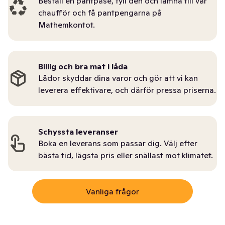
Beställ en pantpåse, fyll den och lämna till vår
chaufför och få pantpengarna på
Mathemkontot.
Billig och bra mat i låda
Lådor skyddar dina varor och gör att vi kan
leverera effektivare, och därför pressa priserna.
Schyssta leveranser
Boka en leverans som passar dig. Välj efter
bästa tid, lägsta pris eller snällast mot klimatet.
Vanliga frågor