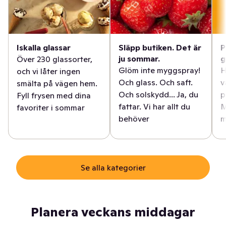
Iskalla glassar
Släpp butiken. Det är
P
ju sommar.
g
Över 230 glassorter,
Glöm inte myggspray!
H
och vi låter ingen
Och glass. Och saft.
v
smälta på vägen hem.
Och solskydd... Ja, du
p
Fyll frysen med dina
fattar. Vi har allt du
M
favoriter i sommar
behöver
m
Se alla kategorier
Planera veckans middagar