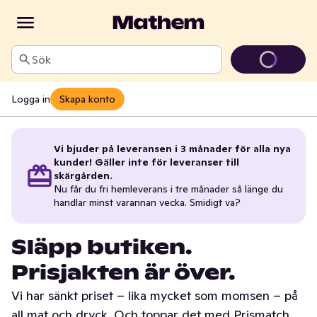
Sök
Logga in
Skapa konto
Vi bjuder på leveransen i 3 månader för alla nya
kunder! Gäller inte för leveranser till
skärgården.
Nu får du fri hemleverans i tre månader så länge du
handlar minst varannan vecka. Smidigt va?
Släpp butiken.
Prisjakten är över.
Vi har sänkt priset – lika mycket som momsen – på
all mat och dryck. Och toppar det med Prismatch