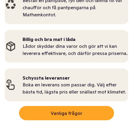
Beställ en pantpåse, fyll den och lämna till vår
chaufför och få pantpengarna på
Mathemkontot.
Billig och bra mat i låda
Lådor skyddar dina varor och gör att vi kan
leverera effektivare, och därför pressa priserna.
Schyssta leveranser
Boka en leverans som passar dig. Välj efter
bästa tid, lägsta pris eller snällast mot klimatet.
Vanliga frågor