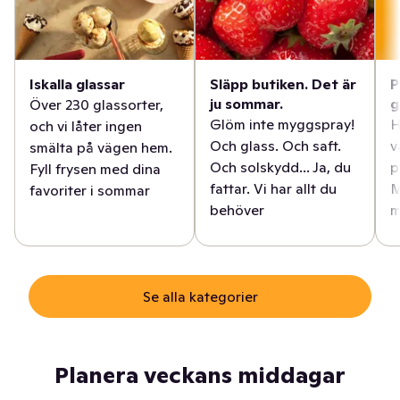
Iskalla glassar
Släpp butiken. Det är
P
ju sommar.
g
Över 230 glassorter,
Glöm inte myggspray!
H
och vi låter ingen
Och glass. Och saft.
v
smälta på vägen hem.
Och solskydd... Ja, du
p
Fyll frysen med dina
fattar. Vi har allt du
M
favoriter i sommar
behöver
m
Se alla kategorier
Planera veckans middagar