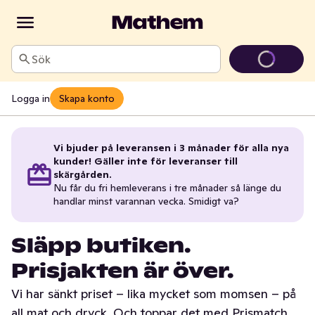
Sök
Logga in
Skapa konto
Vi bjuder på leveransen i 3 månader för alla nya
kunder! Gäller inte för leveranser till
skärgården.
Nu får du fri hemleverans i tre månader så länge du
handlar minst varannan vecka. Smidigt va?
Släpp butiken.
Prisjakten är över.
Vi har sänkt priset – lika mycket som momsen – på
all mat och dryck. Och toppar det med Prismatch