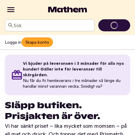
Sök
Logga in
Skapa konto
Vi bjuder på leveransen i 3 månader för alla nya
kunder! Gäller inte för leveranser till
skärgården.
Nu får du fri hemleverans i tre månader så länge du
handlar minst varannan vecka. Smidigt va?
Släpp butiken.
Prisjakten är över.
Vi har sänkt priset – lika mycket som momsen – på
all mat och dryck. Och toppar det med Prismatch