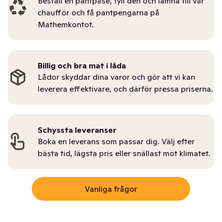
Beställ en pantpåse, fyll den och lämna till vår
chaufför och få pantpengarna på
Mathemkontot.
Billig och bra mat i låda
Lådor skyddar dina varor och gör att vi kan
leverera effektivare, och därför pressa priserna.
Schyssta leveranser
Boka en leverans som passar dig. Välj efter
bästa tid, lägsta pris eller snällast mot klimatet.
Vanliga frågor