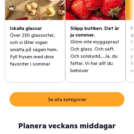
Iskalla glassar
Släpp butiken. Det är
P
ju sommar.
g
Över 230 glassorter,
Glöm inte myggspray!
H
och vi låter ingen
Och glass. Och saft.
v
smälta på vägen hem.
Och solskydd... Ja, du
p
Fyll frysen med dina
fattar. Vi har allt du
M
favoriter i sommar
behöver
m
Se alla kategorier
Planera veckans middagar