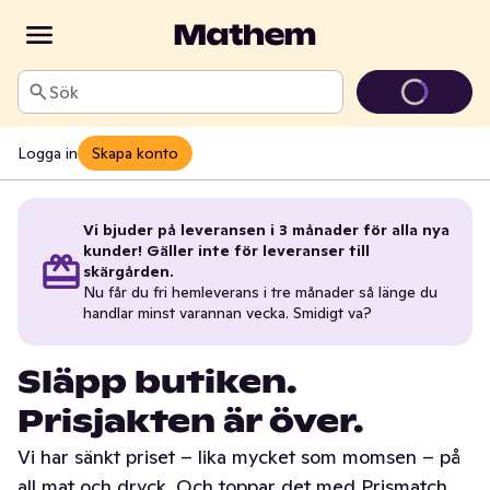
Sök
Logga in
Skapa konto
Vi bjuder på leveransen i 3 månader för alla nya
kunder! Gäller inte för leveranser till
skärgården.
Nu får du fri hemleverans i tre månader så länge du
handlar minst varannan vecka. Smidigt va?
Släpp butiken.
Prisjakten är över.
Vi har sänkt priset – lika mycket som momsen – på
all mat och dryck. Och toppar det med Prismatch