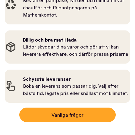
Beställ en pantpåse, fyll den och lämna till vår
chaufför och få pantpengarna på
Mathemkontot.
Billig och bra mat i låda
Lådor skyddar dina varor och gör att vi kan
leverera effektivare, och därför pressa priserna.
Schyssta leveranser
Boka en leverans som passar dig. Välj efter
bästa tid, lägsta pris eller snällast mot klimatet.
Vanliga frågor