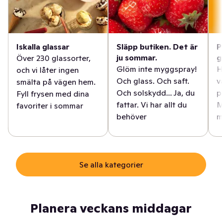
Iskalla glassar
Släpp butiken. Det är
P
ju sommar.
g
Över 230 glassorter,
Glöm inte myggspray!
H
och vi låter ingen
Och glass. Och saft.
v
smälta på vägen hem.
Och solskydd... Ja, du
p
Fyll frysen med dina
fattar. Vi har allt du
M
favoriter i sommar
behöver
m
Se alla kategorier
Planera veckans middagar