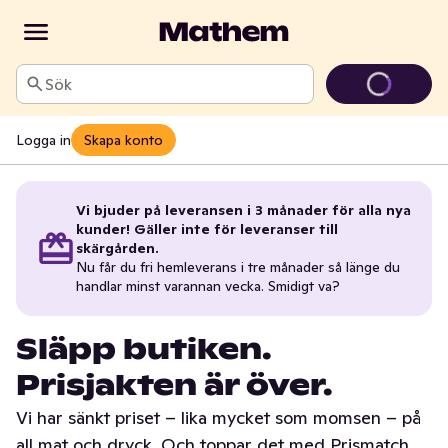
Sök
Logga in
Skapa konto
Vi bjuder på leveransen i 3 månader för alla nya
kunder! Gäller inte för leveranser till
skärgården.
Nu får du fri hemleverans i tre månader så länge du
handlar minst varannan vecka. Smidigt va?
Släpp butiken.
Prisjakten är över.
Vi har sänkt priset – lika mycket som momsen – på
all mat och dryck. Och toppar det med Prismatch