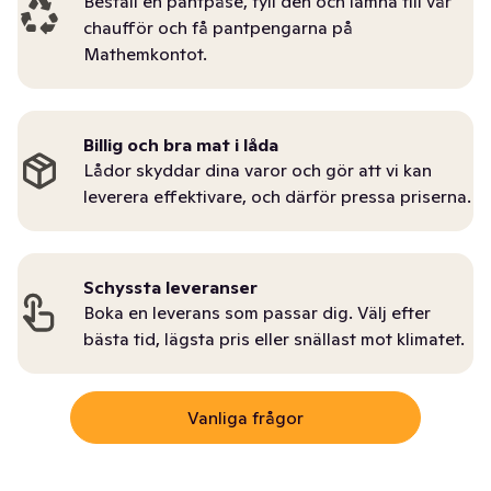
Beställ en pantpåse, fyll den och lämna till vår
chaufför och få pantpengarna på
Mathemkontot.
Billig och bra mat i låda
Lådor skyddar dina varor och gör att vi kan
leverera effektivare, och därför pressa priserna.
Schyssta leveranser
Boka en leverans som passar dig. Välj efter
bästa tid, lägsta pris eller snällast mot klimatet.
Vanliga frågor