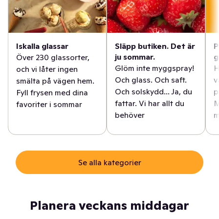
Iskalla glassar
Släpp butiken. Det är
P
ju sommar.
g
Över 230 glassorter,
Glöm inte myggspray!
H
och vi låter ingen
Och glass. Och saft.
v
smälta på vägen hem.
Och solskydd... Ja, du
p
Fyll frysen med dina
fattar. Vi har allt du
M
favoriter i sommar
behöver
m
Se alla kategorier
Planera veckans middagar