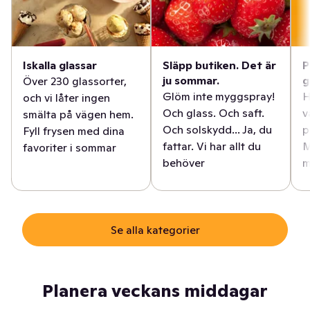
Iskalla glassar
Släpp butiken. Det är
P
ju sommar.
g
Över 230 glassorter,
Glöm inte myggspray!
H
och vi låter ingen
Och glass. Och saft.
v
smälta på vägen hem.
Och solskydd... Ja, du
p
Fyll frysen med dina
fattar. Vi har allt du
M
favoriter i sommar
behöver
m
Se alla kategorier
Planera veckans middagar