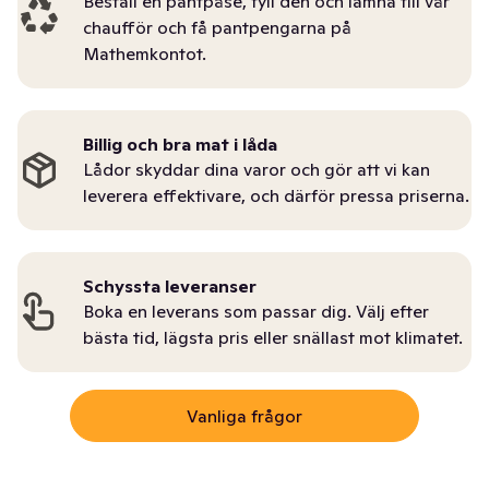
Beställ en pantpåse, fyll den och lämna till vår
chaufför och få pantpengarna på
Mathemkontot.
Billig och bra mat i låda
Lådor skyddar dina varor och gör att vi kan
leverera effektivare, och därför pressa priserna.
Schyssta leveranser
Boka en leverans som passar dig. Välj efter
bästa tid, lägsta pris eller snällast mot klimatet.
Vanliga frågor