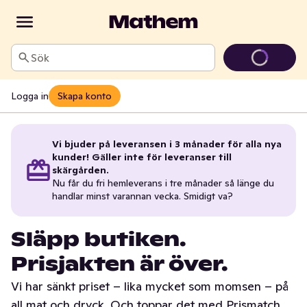
Sök
Logga in
Skapa konto
Vi bjuder på leveransen i 3 månader för alla nya
kunder! Gäller inte för leveranser till
skärgården.
Nu får du fri hemleverans i tre månader så länge du
handlar minst varannan vecka. Smidigt va?
Släpp butiken.
Prisjakten är över.
Vi har sänkt priset – lika mycket som momsen – på
all mat och dryck. Och toppar det med Prismatch