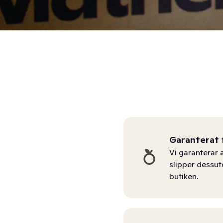
Garanterat 
Vi garanterar a
slipper dessu
butiken.