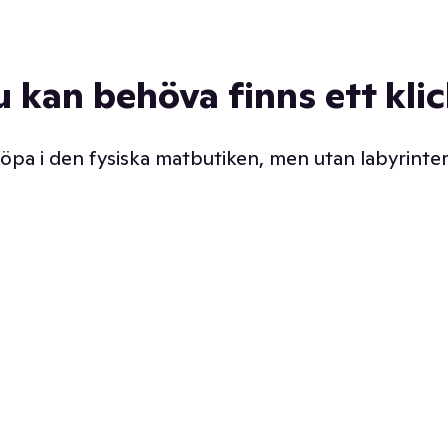
u kan behöva finns ett kli
 köpa i den fysiska matbutiken, men utan labyrinter
äpp butiken. Det är ju
Prismatch med garanti