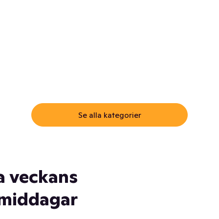
ommar.
Här får du samma varor till
samma lägsta pris som i
öm inte myggspray! Och
matbutiken. Men utan att g
ass. Och saft. Och
till matbutiken
lskydd... Ja, du fattar. Vi har
lt du behöver
Se alla kategorier
a veckans
middagar