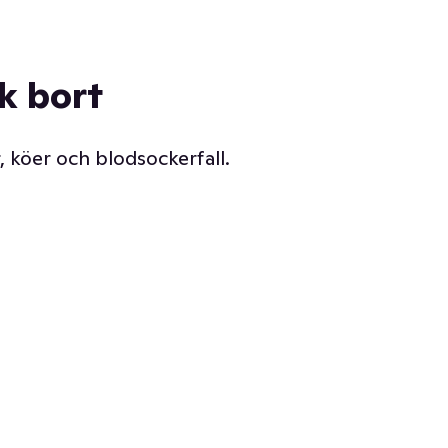
ck bort
, köer och blodsockerfall.
Vår delikatessdisk