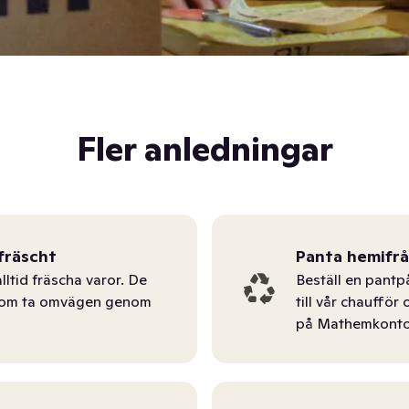
Fler anledningar
fräscht
Panta hemifr
lltid fräscha varor. De
Beställ en pantp
tom ta omvägen genom
till vår chauffö
på Mathemkonto