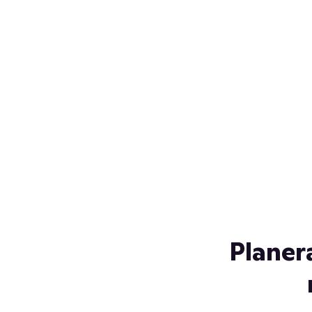
Över 230 glassorter, och vi
s
låter ingen smälta på vägen
Gl
hem. Fyll frysen med dina
gl
favoriter i sommar
so
al
Planer