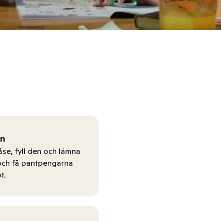
ån
åse, fyll den och lämna
r och få pantpengarna
t.