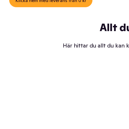
Klicka hem med leverans från 0 kr
Allt d
Här hittar du allt du kan
Iskalla glassar
Sl