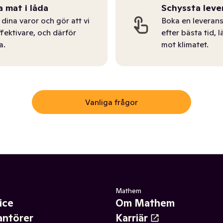
a mat i låda
Schyssta leve
dina varor och gör att vi
Boka en leverans
ffektivare, och därför
efter bästa tid, l
a.
mot klimatet.
Vanliga frågor
Mathem
ice
Om Mathem
antörer
Karriär