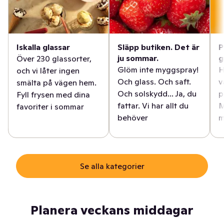
Iskalla glassar
Släpp butiken. Det är
P
ju sommar.
g
Över 230 glassorter,
Glöm inte myggspray!
H
och vi låter ingen
Och glass. Och saft.
v
smälta på vägen hem.
Och solskydd... Ja, du
p
Fyll frysen med dina
fattar. Vi har allt du
M
favoriter i sommar
behöver
m
Se alla kategorier
Planera veckans middagar