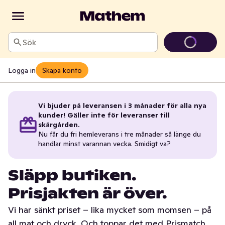
Sök
Logga in
Skapa konto
Vi bjuder på leveransen i 3 månader för alla nya
kunder! Gäller inte för leveranser till
skärgården.
Nu får du fri hemleverans i tre månader så länge du
handlar minst varannan vecka. Smidigt va?
Släpp butiken.
Prisjakten är över.
Vi har sänkt priset – lika mycket som momsen – på
all mat och dryck. Och toppar det med Prismatch