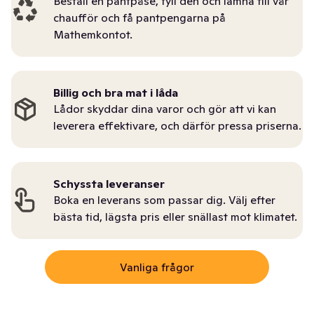
Beställ en pantpåse, fyll den och lämna till vår
chaufför och få pantpengarna på
Mathemkontot.
Billig och bra mat i låda
Lådor skyddar dina varor och gör att vi kan
leverera effektivare, och därför pressa priserna.
Schyssta leveranser
Boka en leverans som passar dig. Välj efter
bästa tid, lägsta pris eller snällast mot klimatet.
Vanliga frågor