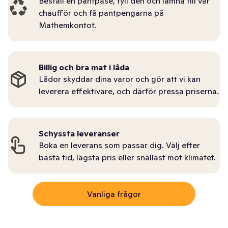
Beställ en pantpåse, fyll den och lämna till vår
chaufför och få pantpengarna på
Mathemkontot.
Billig och bra mat i låda
Lådor skyddar dina varor och gör att vi kan
leverera effektivare, och därför pressa priserna.
Schyssta leveranser
Boka en leverans som passar dig. Välj efter
bästa tid, lägsta pris eller snällast mot klimatet.
Vanliga frågor