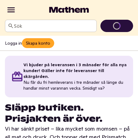
Sök
Logga in
Skapa konto
Vi bjuder på leveransen i 3 månader för alla nya
kunder! Gäller inte för leveranser till
skärgården.
Nu får du fri hemleverans i tre månader så länge du
handlar minst varannan vecka. Smidigt va?
Släpp butiken.
Prisjakten är över.
Vi har sänkt priset – lika mycket som momsen – på
all mat och dryck. Och toppar det med Prismatch