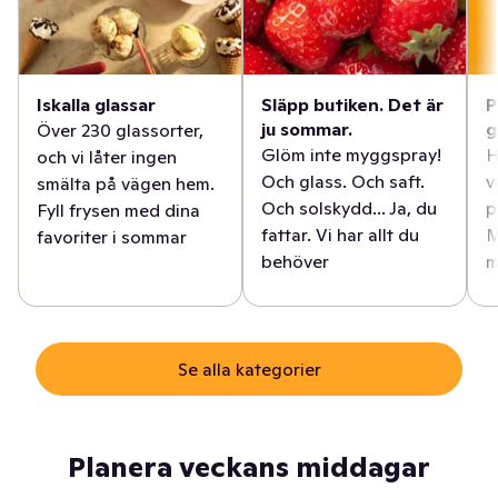
Iskalla glassar
Släpp butiken. Det är
P
ju sommar.
g
Över 230 glassorter,
Glöm inte myggspray!
H
och vi låter ingen
Och glass. Och saft.
v
smälta på vägen hem.
Och solskydd... Ja, du
p
Fyll frysen med dina
fattar. Vi har allt du
M
favoriter i sommar
behöver
m
Se alla kategorier
Planera veckans middagar