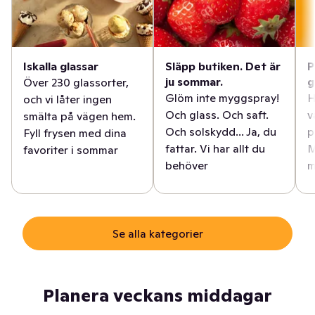
Iskalla glassar
Släpp butiken. Det är
P
ju sommar.
g
Över 230 glassorter,
Glöm inte myggspray!
H
och vi låter ingen
Och glass. Och saft.
v
smälta på vägen hem.
Och solskydd... Ja, du
p
Fyll frysen med dina
fattar. Vi har allt du
M
favoriter i sommar
behöver
m
Se alla kategorier
Planera veckans middagar