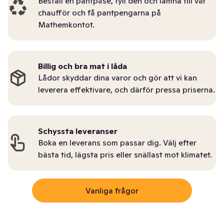
Beställ en pantpåse, fyll den och lämna till vår
chaufför och få pantpengarna på
Mathemkontot.
Billig och bra mat i låda
Lådor skyddar dina varor och gör att vi kan
leverera effektivare, och därför pressa priserna.
Schyssta leveranser
Boka en leverans som passar dig. Välj efter
bästa tid, lägsta pris eller snällast mot klimatet.
Vanliga frågor