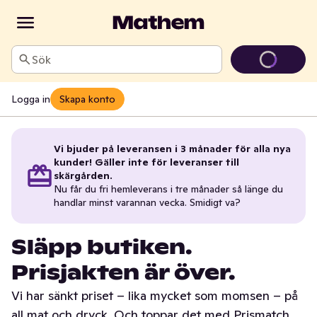
Sök
Logga in
Skapa konto
Vi bjuder på leveransen i 3 månader för alla nya
kunder! Gäller inte för leveranser till
skärgården.
Nu får du fri hemleverans i tre månader så länge du
handlar minst varannan vecka. Smidigt va?
Släpp butiken.
Prisjakten är över.
Vi har sänkt priset – lika mycket som momsen – på
all mat och dryck. Och toppar det med Prismatch