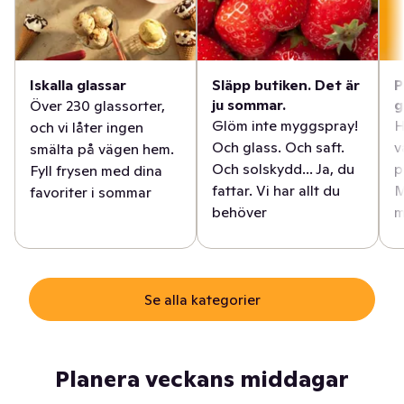
Iskalla glassar
Släpp butiken. Det är
P
ju sommar.
g
Över 230 glassorter,
Glöm inte myggspray!
H
och vi låter ingen
Och glass. Och saft.
v
smälta på vägen hem.
Och solskydd... Ja, du
p
Fyll frysen med dina
fattar. Vi har allt du
M
favoriter i sommar
behöver
m
Se alla kategorier
Planera veckans middagar