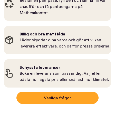
Beställ en pantpåse, fyll den och lämna till vår
chaufför och få pantpengarna på
Mathemkontot.
Billig och bra mat i låda
Lådor skyddar dina varor och gör att vi kan
leverera effektivare, och därför pressa priserna.
Schyssta leveranser
Boka en leverans som passar dig. Välj efter
bästa tid, lägsta pris eller snällast mot klimatet.
Vanliga frågor