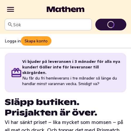
Sök
Logga in
Skapa konto
Vi bjuder på leveransen i 3 månader för alla nya
kunder! Gäller inte för leveranser till
skärgården.
Nu får du fri hemleverans i tre månader så länge du
handlar minst varannan vecka. Smidigt va?
Släpp butiken.
Prisjakten är över.
Vi har sänkt priset – lika mycket som momsen – på
all mat och dryck. Och toppar det med Prismatch