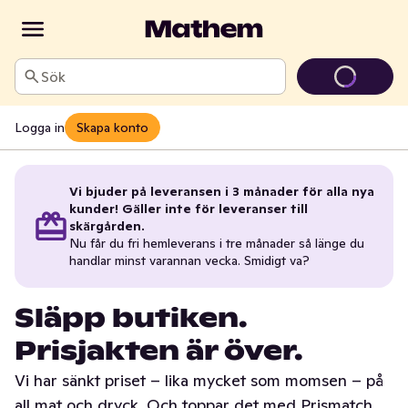
Sök
Logga in
Skapa konto
Vi bjuder på leveransen i 3 månader för alla nya
kunder! Gäller inte för leveranser till
skärgården.
Nu får du fri hemleverans i tre månader så länge du
handlar minst varannan vecka. Smidigt va?
Släpp butiken.
Prisjakten är över.
Vi har sänkt priset – lika mycket som momsen – på
all mat och dryck. Och toppar det med Prismatch