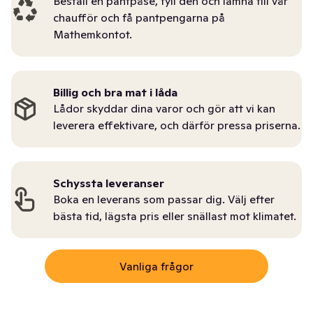
Beställ en pantpåse, fyll den och lämna till vår
chaufför och få pantpengarna på
Mathemkontot.
Billig och bra mat i låda
Lådor skyddar dina varor och gör att vi kan
leverera effektivare, och därför pressa priserna.
Schyssta leveranser
Boka en leverans som passar dig. Välj efter
bästa tid, lägsta pris eller snällast mot klimatet.
Vanliga frågor