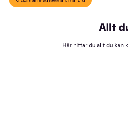
Klicka hem med leverans från 0 kr
Allt d
Här hittar du allt du kan
Iskalla glassar
Sl