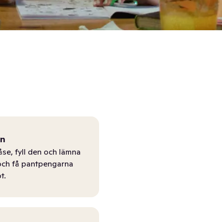
ån
åse, fyll den och lämna
r och få pantpengarna
t.