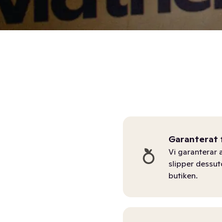
Garanterat 
Vi garanterar a
slipper dessu
butiken.