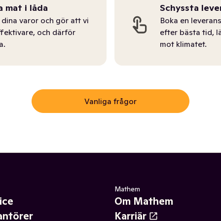
a mat i låda
Schyssta leve
dina varor och gör att vi
Boka en leverans
ffektivare, och därför
efter bästa tid, l
a.
mot klimatet.
Vanliga frågor
Mathem
ice
Om Mathem
antörer
Karriär