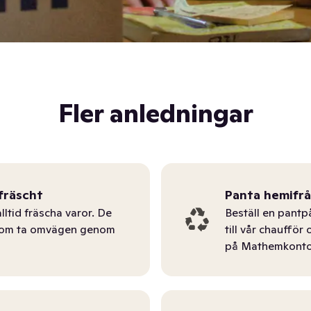
Fler anledningar
fräscht
Panta hemifr
lltid fräscha varor. De
Beställ en pantp
tom ta omvägen genom
till vår chauffö
på Mathemkonto