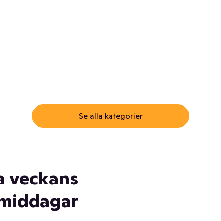
ommar.
Här får du samma varor till
samma lägsta pris som i
öm inte myggspray! Och
matbutiken. Men utan att g
ass. Och saft. Och
till matbutiken
lskydd... Ja, du fattar. Vi har
lt du behöver
Se alla kategorier
a veckans
middagar