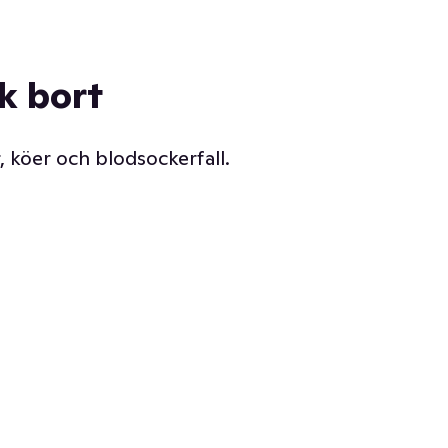
ck bort
, köer och blodsockerfall.
Vår delikatessdisk