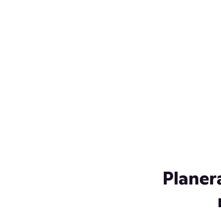
Över 230 glassorter, och vi
s
låter ingen smälta på vägen
Gl
hem. Fyll frysen med dina
gl
favoriter i sommar
so
al
Planer