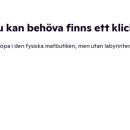
u kan behöva finns ett kli
 köpa i den fysiska matbutiken, men utan labyrinter
äpp butiken. Det är ju
Prismatch med garanti