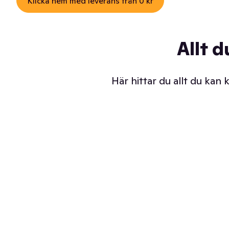
Klicka hem med leverans från 0 kr
Allt d
Här hittar du allt du kan
Iskalla glassar
Sl