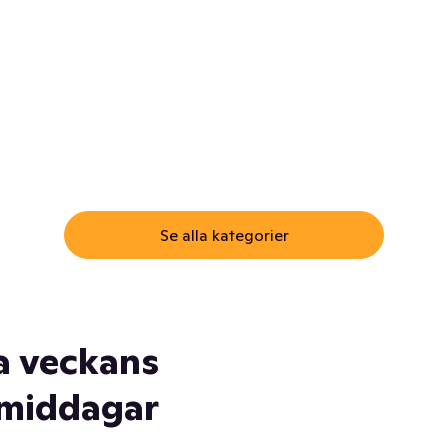
ommar.
Här får du samma varor till
samma lägsta pris som i
öm inte myggspray! Och
matbutiken. Men utan att g
ass. Och saft. Och
till matbutiken
lskydd... Ja, du fattar. Vi har
lt du behöver
Se alla kategorier
a veckans
middagar