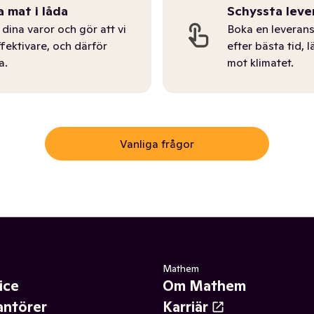
a mat i låda
Schyssta leve
dina varor och gör att vi
Boka en leverans
ffektivare, och därför
efter bästa tid, l
a.
mot klimatet.
Vanliga frågor
Mathem
ice
Om Mathem
antörer
Karriär