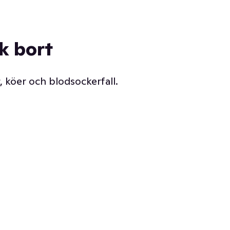
ck bort
, köer och blodsockerfall.
Vår delikatessdisk