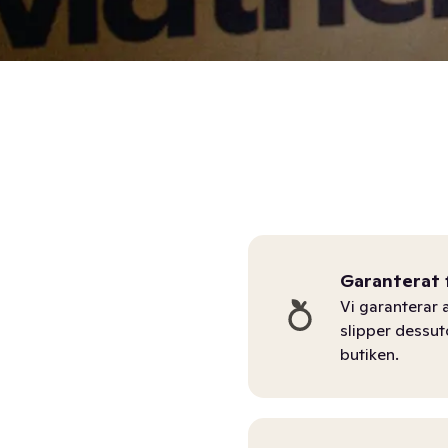
Garanterat 
Vi garanterar a
slipper dessu
butiken.