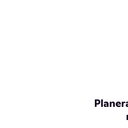
Över 230 glassorter, och vi
s
låter ingen smälta på vägen
Gl
hem. Fyll frysen med dina
gl
favoriter i sommar
so
al
Planer