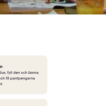
ån
åse, fyll den och lämna
r och få pantpengarna
t.