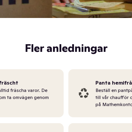
Fler anledningar
fräscht
Panta hemifr
lltid fräscha varor. De
Beställ en pantp
tom ta omvägen genom
till vår chauffö
på Mathemkonto