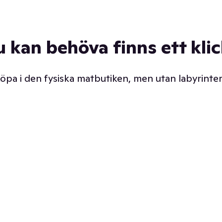
u kan behöva finns ett kli
 köpa i den fysiska matbutiken, men utan labyrinter
äpp butiken. Det är ju
Prismatch med garanti