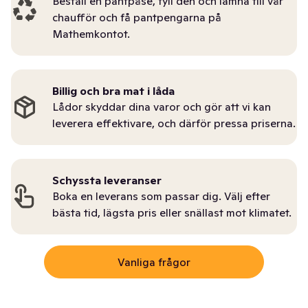
Beställ en pantpåse, fyll den och lämna till vår
chaufför och få pantpengarna på
Mathemkontot.
Billig och bra mat i låda
Lådor skyddar dina varor och gör att vi kan
leverera effektivare, och därför pressa priserna.
Schyssta leveranser
Boka en leverans som passar dig. Välj efter
bästa tid, lägsta pris eller snällast mot klimatet.
Vanliga frågor