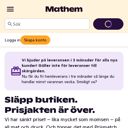
Sök
Logga in
Skapa konto
Vi bjuder på leveransen i 3 månader för alla nya
kunder! Gäller inte för leveranser till
skärgården.
Nu får du fri hemleverans i tre månader så länge du
handlar minst varannan vecka. Smidigt va?
Släpp butiken.
Prisjakten är över.
Vi har sänkt priset – lika mycket som momsen – på
all mat och dryck. Och toppar det med Prismatch