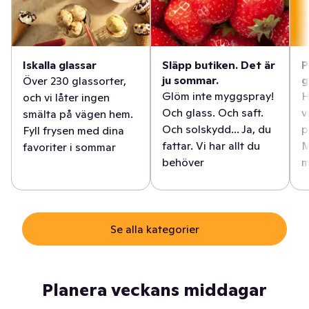
Iskalla glassar
Släpp butiken. Det är
P
ju sommar.
g
Över 230 glassorter,
Glöm inte myggspray!
H
och vi låter ingen
Och glass. Och saft.
v
smälta på vägen hem.
Och solskydd... Ja, du
p
Fyll frysen med dina
fattar. Vi har allt du
M
favoriter i sommar
behöver
m
Se alla kategorier
Planera veckans middagar