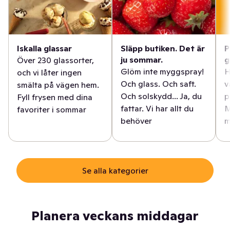
Iskalla glassar
Släpp butiken. Det är
P
ju sommar.
g
Över 230 glassorter,
Glöm inte myggspray!
H
och vi låter ingen
Och glass. Och saft.
v
smälta på vägen hem.
Och solskydd... Ja, du
p
Fyll frysen med dina
fattar. Vi har allt du
M
favoriter i sommar
behöver
m
Se alla kategorier
Planera veckans middagar