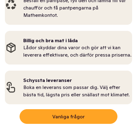
Beställ en pantpåse, fyll den och lämna till vår
chaufför och få pantpengarna på
Mathemkontot.
Billig och bra mat i låda
Lådor skyddar dina varor och gör att vi kan
leverera effektivare, och därför pressa priserna.
Schyssta leveranser
Boka en leverans som passar dig. Välj efter
bästa tid, lägsta pris eller snällast mot klimatet.
Vanliga frågor