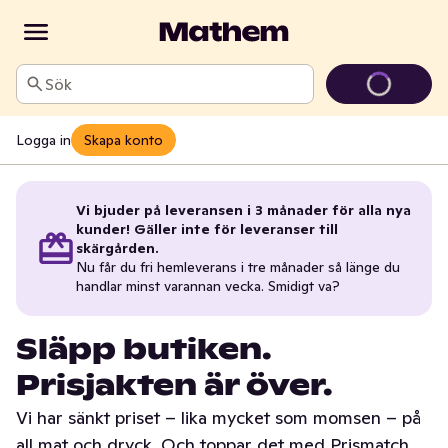
Sök
Logga in
Skapa konto
Vi bjuder på leveransen i 3 månader för alla nya
kunder! Gäller inte för leveranser till
skärgården.
Nu får du fri hemleverans i tre månader så länge du
handlar minst varannan vecka. Smidigt va?
Släpp butiken.
Prisjakten är över.
Vi har sänkt priset – lika mycket som momsen – på
all mat och dryck. Och toppar det med Prismatch