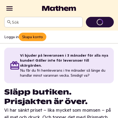
Sök
Logga in
Skapa konto
Vi bjuder på leveransen i 3 månader för alla nya
kunder! Gäller inte för leveranser till
skärgården.
Nu får du fri hemleverans i tre månader så länge du
handlar minst varannan vecka. Smidigt va?
Släpp butiken.
Prisjakten är över.
Vi har sänkt priset – lika mycket som momsen – på
all mat och dryck. Och toppar det med Prismatch