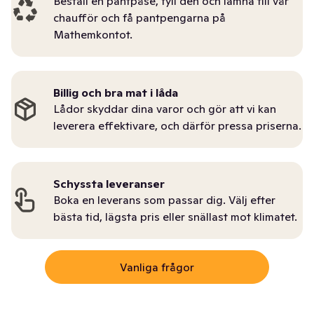
Beställ en pantpåse, fyll den och lämna till vår
chaufför och få pantpengarna på
Mathemkontot.
Billig och bra mat i låda
Lådor skyddar dina varor och gör att vi kan
leverera effektivare, och därför pressa priserna.
Schyssta leveranser
Boka en leverans som passar dig. Välj efter
bästa tid, lägsta pris eller snällast mot klimatet.
Vanliga frågor