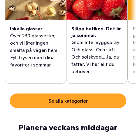
Iskalla glassar
Släpp butiken. Det är
P
ju sommar.
g
Över 230 glassorter,
Glöm inte myggspray!
H
och vi låter ingen
Och glass. Och saft.
v
smälta på vägen hem.
Och solskydd... Ja, du
p
Fyll frysen med dina
fattar. Vi har allt du
M
favoriter i sommar
behöver
m
Se alla kategorier
Planera veckans middagar