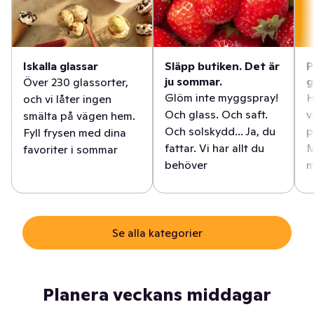
Iskalla glassar
Släpp butiken. Det är
P
ju sommar.
g
Över 230 glassorter,
Glöm inte myggspray!
H
och vi låter ingen
Och glass. Och saft.
v
smälta på vägen hem.
Och solskydd... Ja, du
p
Fyll frysen med dina
fattar. Vi har allt du
M
favoriter i sommar
behöver
m
Se alla kategorier
Planera veckans middagar