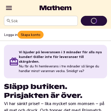
Sök
Logga in
Skapa konto
Vi bjuder på leveransen i 3 månader för alla nya
kunder! Gäller inte för leveranser till
skärgården.
Nu får du fri hemleverans i tre månader så länge du
handlar minst varannan vecka. Smidigt va?
Släpp butiken.
Prisjakten är över.
Vi har sänkt priset – lika mycket som momsen – på
all mat och dryck. Och toppar det med Prismatch