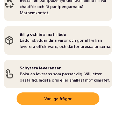
Beställ en pantpåse, fyll den och lämna till vår
chaufför och få pantpengarna på
Mathemkontot.
Billig och bra mat i låda
Lådor skyddar dina varor och gör att vi kan
leverera effektivare, och därför pressa priserna.
Schyssta leveranser
Boka en leverans som passar dig. Välj efter
bästa tid, lägsta pris eller snällast mot klimatet.
Vanliga frågor