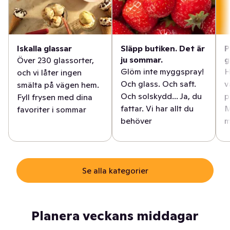
Iskalla glassar
Släpp butiken. Det är
P
ju sommar.
g
Över 230 glassorter,
Glöm inte myggspray!
H
och vi låter ingen
Och glass. Och saft.
v
smälta på vägen hem.
Och solskydd... Ja, du
p
Fyll frysen med dina
fattar. Vi har allt du
M
favoriter i sommar
behöver
m
Se alla kategorier
Planera veckans middagar