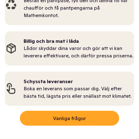
Beställ en pantpåse, fyll den och lämna till vår
chaufför och få pantpengarna på
Mathemkontot.
Billig och bra mat i låda
Lådor skyddar dina varor och gör att vi kan
leverera effektivare, och därför pressa priserna.
Schyssta leveranser
Boka en leverans som passar dig. Välj efter
bästa tid, lägsta pris eller snällast mot klimatet.
Vanliga frågor