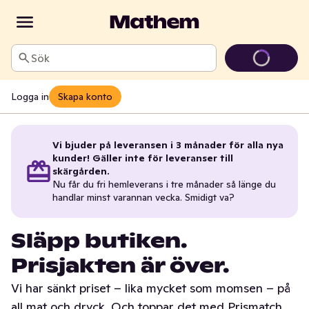
Sök
Logga in
Skapa konto
Vi bjuder på leveransen i 3 månader för alla nya
kunder! Gäller inte för leveranser till
skärgården.
Nu får du fri hemleverans i tre månader så länge du
handlar minst varannan vecka. Smidigt va?
Släpp butiken.
Prisjakten är över.
Vi har sänkt priset – lika mycket som momsen – på
all mat och dryck. Och toppar det med Prismatch