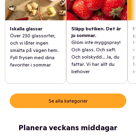
Iskalla glassar
Släpp butiken. Det är
P
ju sommar.
g
Över 230 glassorter,
Glöm inte myggspray!
H
och vi låter ingen
Och glass. Och saft.
v
smälta på vägen hem.
Och solskydd... Ja, du
p
Fyll frysen med dina
fattar. Vi har allt du
M
favoriter i sommar
behöver
m
Se alla kategorier
Planera veckans middagar