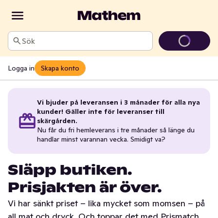
Sök
Logga in
Skapa konto
Vi bjuder på leveransen i 3 månader för alla nya
kunder! Gäller inte för leveranser till
skärgården.
Nu får du fri hemleverans i tre månader så länge du
handlar minst varannan vecka. Smidigt va?
Släpp butiken.
Prisjakten är över.
Vi har sänkt priset – lika mycket som momsen – på
all mat och dryck. Och toppar det med Prismatch