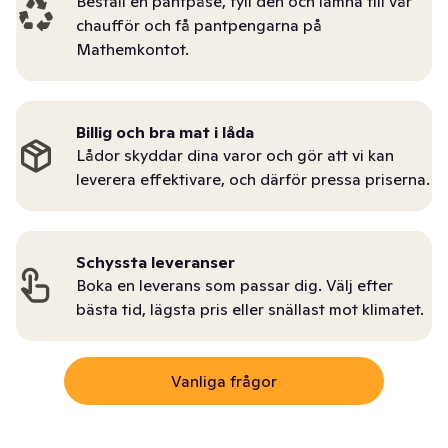
Beställ en pantpåse, fyll den och lämna till vår
chaufför och få pantpengarna på
Mathemkontot.
Billig och bra mat i låda
Lådor skyddar dina varor och gör att vi kan
leverera effektivare, och därför pressa priserna.
Schyssta leveranser
Boka en leverans som passar dig. Välj efter
bästa tid, lägsta pris eller snällast mot klimatet.
Vanliga frågor