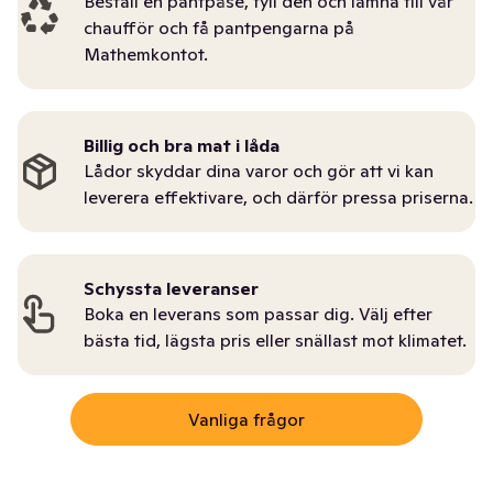
Beställ en pantpåse, fyll den och lämna till vår
chaufför och få pantpengarna på
Mathemkontot.
Billig och bra mat i låda
Lådor skyddar dina varor och gör att vi kan
leverera effektivare, och därför pressa priserna.
Schyssta leveranser
Boka en leverans som passar dig. Välj efter
bästa tid, lägsta pris eller snällast mot klimatet.
Vanliga frågor