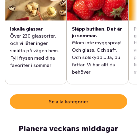
Iskalla glassar
Släpp butiken. Det är
P
ju sommar.
g
Över 230 glassorter,
Glöm inte myggspray!
H
och vi låter ingen
Och glass. Och saft.
v
smälta på vägen hem.
Och solskydd... Ja, du
p
Fyll frysen med dina
fattar. Vi har allt du
M
favoriter i sommar
behöver
m
Se alla kategorier
Planera veckans middagar