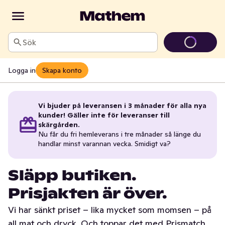
Sök
Logga in
Skapa konto
Vi bjuder på leveransen i 3 månader för alla nya
kunder! Gäller inte för leveranser till
skärgården.
Nu får du fri hemleverans i tre månader så länge du
handlar minst varannan vecka. Smidigt va?
Släpp butiken.
Prisjakten är över.
Vi har sänkt priset – lika mycket som momsen – på
all mat och dryck. Och toppar det med Prismatch