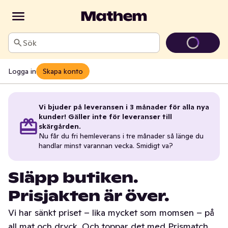
Sök
Logga in
Skapa konto
Vi bjuder på leveransen i 3 månader för alla nya
kunder! Gäller inte för leveranser till
skärgården.
Nu får du fri hemleverans i tre månader så länge du
handlar minst varannan vecka. Smidigt va?
Släpp butiken.
Prisjakten är över.
Vi har sänkt priset – lika mycket som momsen – på
all mat och dryck. Och toppar det med Prismatch