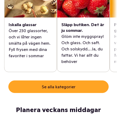
Iskalla glassar
Släpp butiken. Det är
P
ju sommar.
g
Över 230 glassorter,
Glöm inte myggspray!
H
och vi låter ingen
Och glass. Och saft.
v
smälta på vägen hem.
Och solskydd... Ja, du
p
Fyll frysen med dina
fattar. Vi har allt du
M
favoriter i sommar
behöver
m
Se alla kategorier
Planera veckans middagar