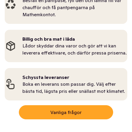
Beställ en pantpåse, fyll den och lämna till vår
chaufför och få pantpengarna på
Mathemkontot.
Billig och bra mat i låda
Lådor skyddar dina varor och gör att vi kan
leverera effektivare, och därför pressa priserna.
Schyssta leveranser
Boka en leverans som passar dig. Välj efter
bästa tid, lägsta pris eller snällast mot klimatet.
Vanliga frågor