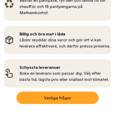
Beställ en pantpåse, fyll den och lämna till vår
chaufför och få pantpengarna på
Mathemkontot.
Billig och bra mat i låda
Lådor skyddar dina varor och gör att vi kan
leverera effektivare, och därför pressa priserna.
Schyssta leveranser
Boka en leverans som passar dig. Välj efter
bästa tid, lägsta pris eller snällast mot klimatet.
Vanliga frågor