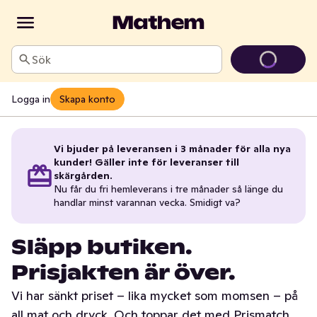
Sök
Logga in
Skapa konto
Vi bjuder på leveransen i 3 månader för alla nya
kunder! Gäller inte för leveranser till
skärgården.
Nu får du fri hemleverans i tre månader så länge du
handlar minst varannan vecka. Smidigt va?
Släpp butiken.
Prisjakten är över.
Vi har sänkt priset – lika mycket som momsen – på
all mat och dryck. Och toppar det med Prismatch