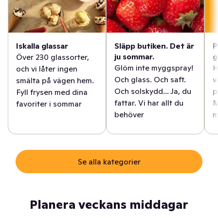
Iskalla glassar
Släpp butiken. Det är
P
ju sommar.
g
Över 230 glassorter,
Glöm inte myggspray!
H
och vi låter ingen
Och glass. Och saft.
v
smälta på vägen hem.
Och solskydd... Ja, du
p
Fyll frysen med dina
fattar. Vi har allt du
M
favoriter i sommar
behöver
m
Se alla kategorier
Planera veckans middagar