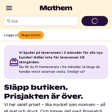
Sök
Logga in
Skapa konto
Vi bjuder på leveransen i 3 månader för alla nya
kunder! Gäller inte för leveranser till
skärgården.
Nu får du fri hemleverans i tre månader så länge du
handlar minst varannan vecka. Smidigt va?
Släpp butiken.
Prisjakten är över.
Vi har sänkt priset – lika mycket som momsen – på
all mat och dryck. Och toppar det med Prismatch