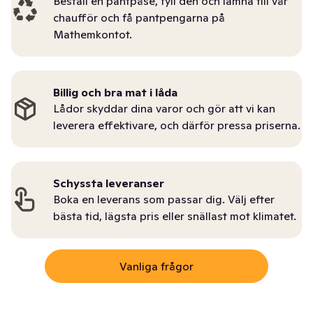
Beställ en pantpåse, fyll den och lämna till vår
chaufför och få pantpengarna på
Mathemkontot.
Billig och bra mat i låda
Lådor skyddar dina varor och gör att vi kan
leverera effektivare, och därför pressa priserna.
Schyssta leveranser
Boka en leverans som passar dig. Välj efter
bästa tid, lägsta pris eller snällast mot klimatet.
Vanliga frågor