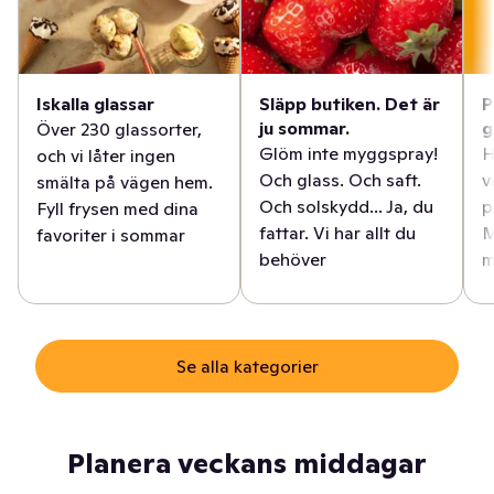
Iskalla glassar
Släpp butiken. Det är
P
ju sommar.
g
Över 230 glassorter,
Glöm inte myggspray!
H
och vi låter ingen
Och glass. Och saft.
v
smälta på vägen hem.
Och solskydd... Ja, du
p
Fyll frysen med dina
fattar. Vi har allt du
M
favoriter i sommar
behöver
m
Se alla kategorier
Planera veckans middagar