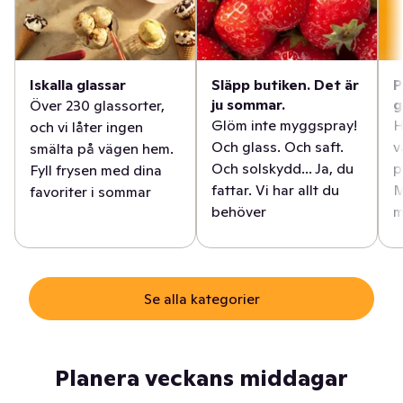
Iskalla glassar
Släpp butiken. Det är
P
ju sommar.
g
Över 230 glassorter,
Glöm inte myggspray!
H
och vi låter ingen
Och glass. Och saft.
v
smälta på vägen hem.
Och solskydd... Ja, du
p
Fyll frysen med dina
fattar. Vi har allt du
M
favoriter i sommar
behöver
m
Se alla kategorier
Planera veckans middagar