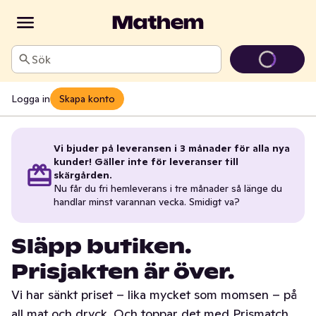
Sök
Logga in
Skapa konto
Vi bjuder på leveransen i 3 månader för alla nya
kunder! Gäller inte för leveranser till
skärgården.
Nu får du fri hemleverans i tre månader så länge du
handlar minst varannan vecka. Smidigt va?
Släpp butiken.
Prisjakten är över.
Vi har sänkt priset – lika mycket som momsen – på
all mat och dryck. Och toppar det med Prismatch