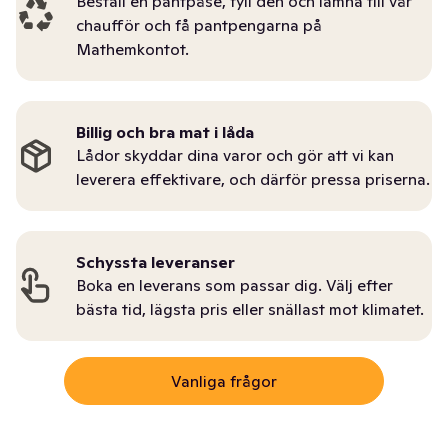
Beställ en pantpåse, fyll den och lämna till vår
chaufför och få pantpengarna på
Mathemkontot.
Billig och bra mat i låda
Lådor skyddar dina varor och gör att vi kan
leverera effektivare, och därför pressa priserna.
Schyssta leveranser
Boka en leverans som passar dig. Välj efter
bästa tid, lägsta pris eller snällast mot klimatet.
Vanliga frågor