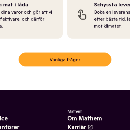
a mat i låda
Schyssta leve
dina varor och gör att vi
Boka en leverans
ffektivare, och därför
efter bästa tid, l
a.
mot klimatet.
Vanliga frågor
Mathem
ice
Om Mathem
antörer
Karriär