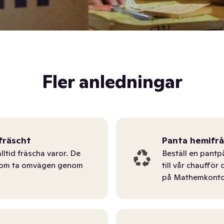
Fler anledningar
fräscht
Panta hemifr
lltid fräscha varor. De
Beställ en pantp
tom ta omvägen genom
till vår chauffö
på Mathemkonto