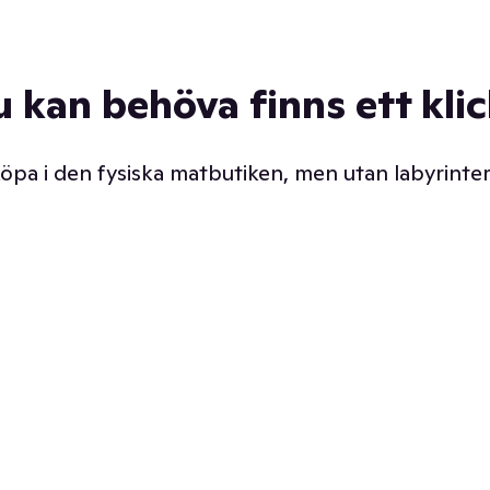
u kan behöva finns ett kli
 köpa i den fysiska matbutiken, men utan labyrinter
äpp butiken. Det är ju
Prismatch med garanti