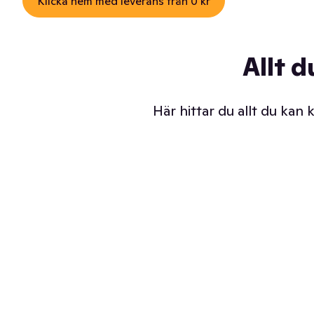
Klicka hem med leverans från 0 kr
Allt d
Här hittar du allt du kan
Iskalla glassar
Sl