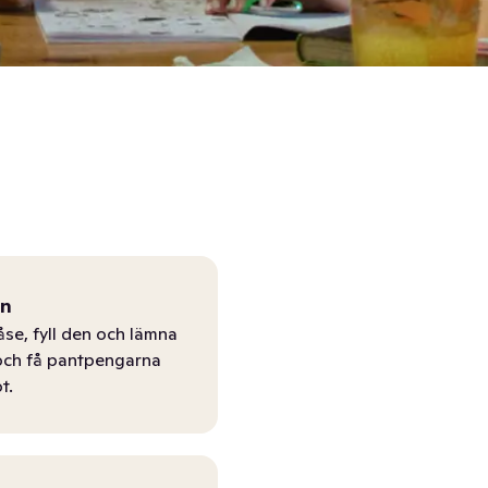
ån
åse, fyll den och lämna
r och få pantpengarna
t.