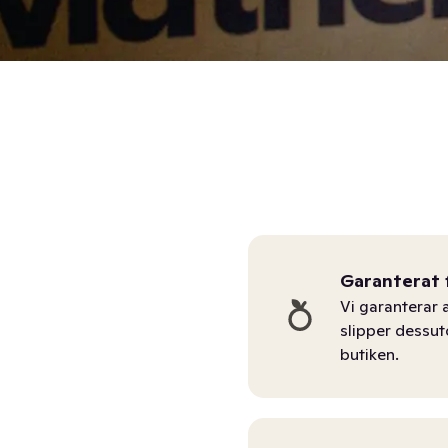
Garanterat 
Vi garanterar a
slipper dessu
butiken.