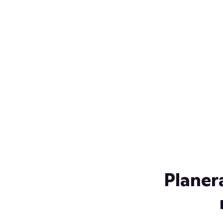
Över 230 glassorter, och vi
s
låter ingen smälta på vägen
Gl
hem. Fyll frysen med dina
gl
favoriter i sommar
so
al
Planer