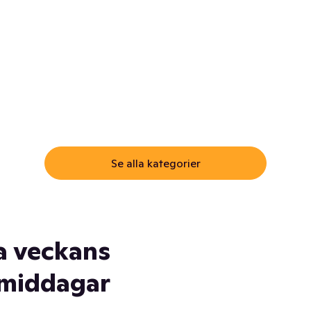
ommar.
Här får du samma varor till
samma lägsta pris som i
öm inte myggspray! Och
matbutiken. Men utan att g
ass. Och saft. Och
till matbutiken
lskydd... Ja, du fattar. Vi har
lt du behöver
Se alla kategorier
a veckans
middagar