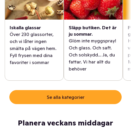
Iskalla glassar
Släpp butiken. Det är
P
ju sommar.
g
Över 230 glassorter,
Glöm inte myggspray!
H
och vi låter ingen
Och glass. Och saft.
v
smälta på vägen hem.
Och solskydd... Ja, du
p
Fyll frysen med dina
fattar. Vi har allt du
M
favoriter i sommar
behöver
m
Se alla kategorier
Planera veckans middagar