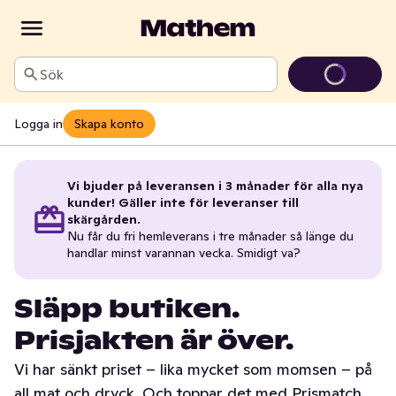
Sök
Logga in
Skapa konto
Vi bjuder på leveransen i 3 månader för alla nya
kunder! Gäller inte för leveranser till
skärgården.
Nu får du fri hemleverans i tre månader så länge du
handlar minst varannan vecka. Smidigt va?
Släpp butiken.
Prisjakten är över.
Vi har sänkt priset – lika mycket som momsen – på
all mat och dryck. Och toppar det med Prismatch