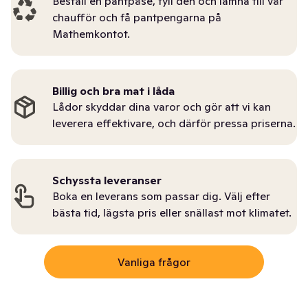
Beställ en pantpåse, fyll den och lämna till vår
chaufför och få pantpengarna på
Mathemkontot.
Billig och bra mat i låda
Lådor skyddar dina varor och gör att vi kan
leverera effektivare, och därför pressa priserna.
Schyssta leveranser
Boka en leverans som passar dig. Välj efter
bästa tid, lägsta pris eller snällast mot klimatet.
Vanliga frågor