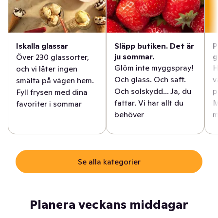
Iskalla glassar
Släpp butiken. Det är
P
ju sommar.
g
Över 230 glassorter,
Glöm inte myggspray!
H
och vi låter ingen
Och glass. Och saft.
v
smälta på vägen hem.
Och solskydd... Ja, du
p
Fyll frysen med dina
fattar. Vi har allt du
M
favoriter i sommar
behöver
m
Se alla kategorier
Planera veckans middagar