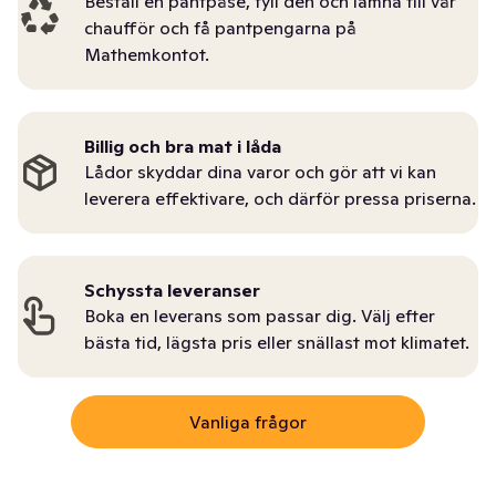
Beställ en pantpåse, fyll den och lämna till vår
chaufför och få pantpengarna på
Mathemkontot.
Billig och bra mat i låda
Lådor skyddar dina varor och gör att vi kan
leverera effektivare, och därför pressa priserna.
Schyssta leveranser
Boka en leverans som passar dig. Välj efter
bästa tid, lägsta pris eller snällast mot klimatet.
Vanliga frågor