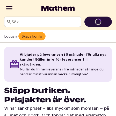
Sök
Logga in
Skapa konto
Vi bjuder på leveransen i 3 månader för alla nya
kunder! Gäller inte för leveranser till
skärgården.
Nu får du fri hemleverans i tre månader så länge du
handlar minst varannan vecka. Smidigt va?
Släpp butiken.
Prisjakten är över.
Vi har sänkt priset – lika mycket som momsen – på
all mat och dryck. Och toppar det med Prismatch