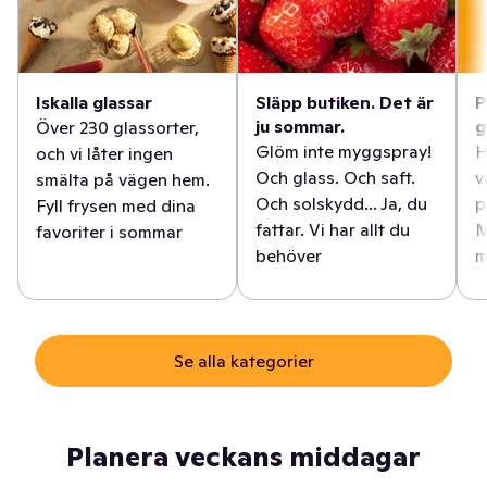
Iskalla glassar
Släpp butiken. Det är
P
ju sommar.
g
Över 230 glassorter,
Glöm inte myggspray!
H
och vi låter ingen
Och glass. Och saft.
v
smälta på vägen hem.
Och solskydd... Ja, du
p
Fyll frysen med dina
fattar. Vi har allt du
M
favoriter i sommar
behöver
m
Se alla kategorier
Planera veckans middagar