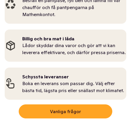
Beställ en pantpåse, fyll den och lämna till vår
chaufför och få pantpengarna på
Mathemkontot.
Billig och bra mat i låda
Lådor skyddar dina varor och gör att vi kan
leverera effektivare, och därför pressa priserna.
Schyssta leveranser
Boka en leverans som passar dig. Välj efter
bästa tid, lägsta pris eller snällast mot klimatet.
Vanliga frågor