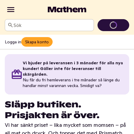
Sök
Logga in
Skapa konto
Vi bjuder på leveransen i 3 månader för alla nya
kunder! Gäller inte för leveranser till
skärgården.
Nu får du fri hemleverans i tre månader så länge du
handlar minst varannan vecka. Smidigt va?
Släpp butiken.
Prisjakten är över.
Vi har sänkt priset – lika mycket som momsen – på
all mat och dryck. Och toppar det med Prismatch