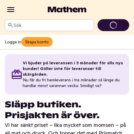
Sök
Logga in
Skapa konto
Vi bjuder på leveransen i 3 månader för alla nya
kunder! Gäller inte för leveranser till
skärgården.
Nu får du fri hemleverans i tre månader så länge du
handlar minst varannan vecka. Smidigt va?
Släpp butiken.
Prisjakten är över.
Vi har sänkt priset – lika mycket som momsen – på
all mat och dryck. Och toppar det med Prismatch