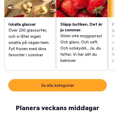
Iskalla glassar
Släpp butiken. Det är
P
ju sommar.
g
Över 230 glassorter,
Glöm inte myggspray!
H
och vi låter ingen
Och glass. Och saft.
v
smälta på vägen hem.
Och solskydd... Ja, du
p
Fyll frysen med dina
fattar. Vi har allt du
M
favoriter i sommar
behöver
m
Se alla kategorier
Planera veckans middagar